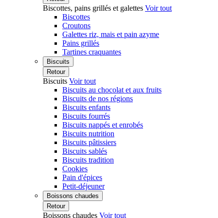
Biscottes, pains grillés et galettes
Voir tout
Biscottes
Croutons
Galettes riz, mais et pain azyme
Pains grillés
Tartines craquantes
Biscuits
Retour
Biscuits
Voir tout
Biscuits au chocolat et aux fruits
Biscuits de nos régions
Biscuits enfants
Biscuits fourrés
Biscuits nappés et enrobés
Biscuits nutrition
Biscuits pâtissiers
Biscuits sablés
Biscuits tradition
Cookies
Pain d'épices
Petit-déjeuner
Boissons chaudes
Retour
Boissons chaudes
Voir tout