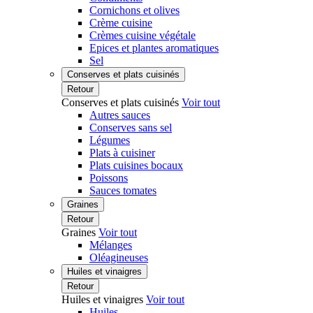
Cornichons et olives
Crème cuisine
Crèmes cuisine végétale
Epices et plantes aromatiques
Sel
Conserves et plats cuisinés
Retour
Conserves et plats cuisinés
Voir tout
Autres sauces
Conserves sans sel
Légumes
Plats à cuisiner
Plats cuisines bocaux
Poissons
Sauces tomates
Graines
Retour
Graines
Voir tout
Mélanges
Oléagineuses
Huiles et vinaigres
Retour
Huiles et vinaigres
Voir tout
Huiles