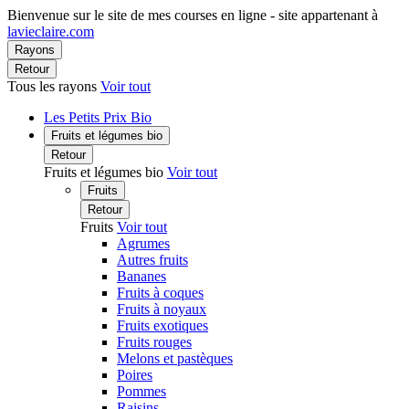
Bienvenue sur le site de mes courses en ligne - site appartenant à
lavieclaire.com
Rayons
Retour
Tous les rayons
Voir tout
Les Petits Prix Bio
Fruits et légumes bio
Retour
Fruits et légumes bio
Voir tout
Fruits
Retour
Fruits
Voir tout
Agrumes
Autres fruits
Bananes
Fruits à coques
Fruits à noyaux
Fruits exotiques
Fruits rouges
Melons et pastèques
Poires
Pommes
Raisins