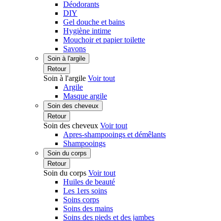
Déodorants
DIY
Gel douche et bains
Hygiène intime
Mouchoir et papier toilette
Savons
Soin à l'argile
Retour
Soin à l'argile
Voir tout
Argile
Masque argile
Soin des cheveux
Retour
Soin des cheveux
Voir tout
Apres-shampooings et démêlants
Shampooings
Soin du corps
Retour
Soin du corps
Voir tout
Huiles de beauté
Les 1ers soins
Soins corps
Soins des mains
Soins des pieds et des jambes