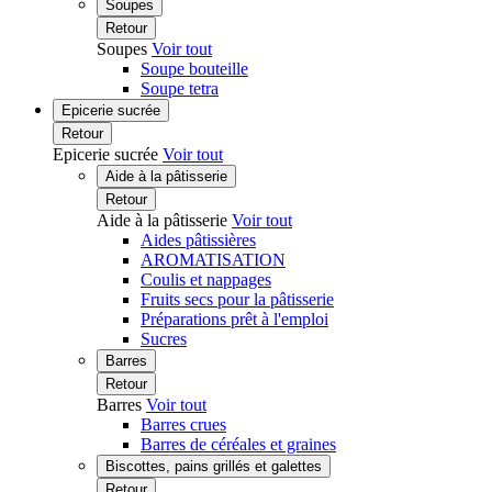
Soupes
Retour
Soupes
Voir tout
Soupe bouteille
Soupe tetra
Epicerie sucrée
Retour
Epicerie sucrée
Voir tout
Aide à la pâtisserie
Retour
Aide à la pâtisserie
Voir tout
Aides pâtissières
AROMATISATION
Coulis et nappages
Fruits secs pour la pâtisserie
Préparations prêt à l'emploi
Sucres
Barres
Retour
Barres
Voir tout
Barres crues
Barres de céréales et graines
Biscottes, pains grillés et galettes
Retour