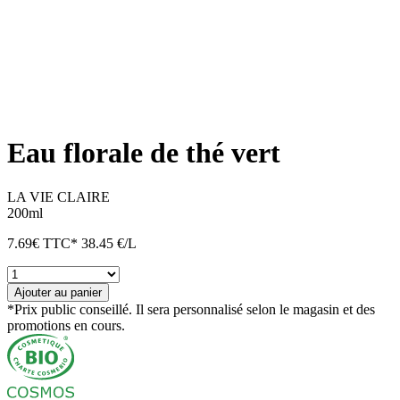
Eau florale de thé vert
LA VIE CLAIRE
200ml
7.69
€
TTC*
38.45 €/L
quantité
de
Ajouter au panier
Eau
*Prix public conseillé. Il sera personnalisé selon le magasin et des
florale
promotions en cours.
de
thé
vert