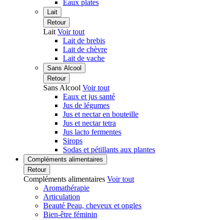
Eaux plates
Lait
Retour
Lait
Voir tout
Lait de brebis
Lait de chèvre
Lait de vache
Sans Alcool
Retour
Sans Alcool
Voir tout
Eaux et jus santé
Jus de légumes
Jus et nectar en bouteille
Jus et nectar tetra
Jus lacto fermentes
Sirops
Sodas et pétillants aux plantes
Compléments alimentaires
Retour
Compléments alimentaires
Voir tout
Aromathérapie
Articulation
Beauté Peau, cheveux et ongles
Bien-être féminin