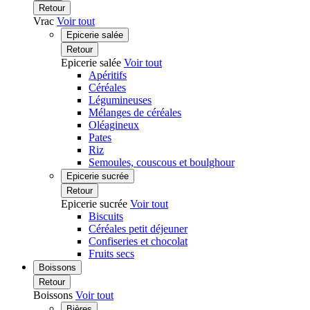
Retour
Vrac
Voir tout
Epicerie salée
Retour
Epicerie salée
Voir tout
Apéritifs
Céréales
Légumineuses
Mélanges de céréales
Oléagineux
Pates
Riz
Semoules, couscous et boulghour
Epicerie sucrée
Retour
Epicerie sucrée
Voir tout
Biscuits
Céréales petit déjeuner
Confiseries et chocolat
Fruits secs
Boissons
Retour
Boissons
Voir tout
Bières