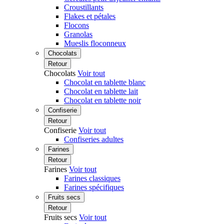
Croustillants
Flakes et pétales
Flocons
Granolas
Mueslis floconneux
Chocolats
Retour
Chocolats
Voir tout
Chocolat en tablette blanc
Chocolat en tablette lait
Chocolat en tablette noir
Confiserie
Retour
Confiserie
Voir tout
Confiseries adultes
Farines
Retour
Farines
Voir tout
Farines classiques
Farines spécifiques
Fruits secs
Retour
Fruits secs
Voir tout