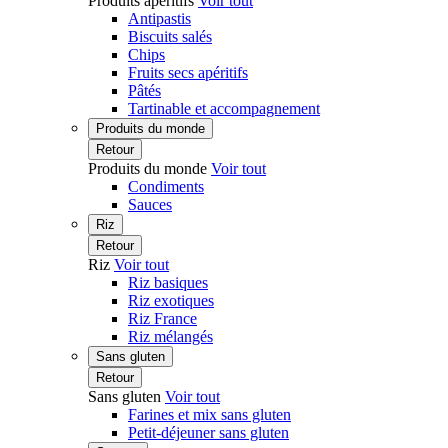
Produits apéritifs
Voir tout
Antipastis
Biscuits salés
Chips
Fruits secs apéritifs
Pâtés
Tartinable et accompagnement
Produits du monde
Retour
Produits du monde
Voir tout
Condiments
Sauces
Riz
Retour
Riz
Voir tout
Riz basiques
Riz exotiques
Riz France
Riz mélangés
Sans gluten
Retour
Sans gluten
Voir tout
Farines et mix sans gluten
Petit-déjeuner sans gluten