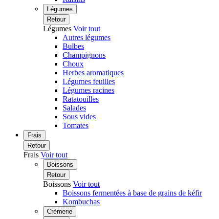
Légumes
Retour
Légumes
Voir tout
Autres légumes
Bulbes
Champignons
Choux
Herbes aromatiques
Légumes feuilles
Légumes racines
Ratatouilles
Salades
Sous vides
Tomates
Frais
Retour
Frais
Voir tout
Boissons
Retour
Boissons
Voir tout
Boissons fermentées à base de grains de kéfir
Kombuchas
Crèmerie