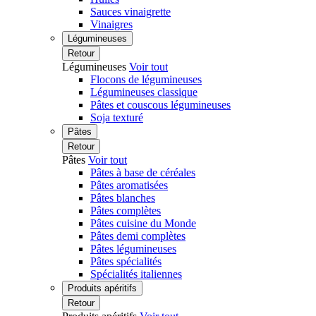
Sauces vinaigrette
Vinaigres
Légumineuses
Retour
Légumineuses
Voir tout
Flocons de légumineuses
Légumineuses classique
Pâtes et couscous légumineuses
Soja texturé
Pâtes
Retour
Pâtes
Voir tout
Pâtes à base de céréales
Pâtes aromatisées
Pâtes blanches
Pâtes complètes
Pâtes cuisine du Monde
Pâtes demi complètes
Pâtes légumineuses
Pâtes spécialités
Spécialités italiennes
Produits apéritifs
Retour