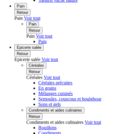
Yaourts vache nature
Pain
Retour
Pain
Voir tout
Pain
Retour
Pain
Voir tout
Pain
Epicerie salée
Retour
Epicerie salée
Voir tout
Céréales
Retour
Céréales
Voir tout
Céréales précuites
En grains
Mélanges cuisinés
Semoules, couscous et boulghour
Sons et gels
Condiments et aides culinaires
Retour
Condiments et aides culinaires
Voir tout
Bouillons
Condiments