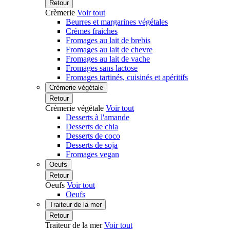
Retour
Crèmerie
Voir tout
Beurres et margarines végétales
Crèmes fraiches
Fromages au lait de brebis
Fromages au lait de chevre
Fromages au lait de vache
Fromages sans lactose
Fromages tartinés, cuisinés et apéritifs
Crèmerie végétale
Retour
Crèmerie végétale
Voir tout
Desserts à l'amande
Desserts de chia
Desserts de coco
Desserts de soja
Fromages vegan
Oeufs
Retour
Oeufs
Voir tout
Oeufs
Traiteur de la mer
Retour
Traiteur de la mer
Voir tout