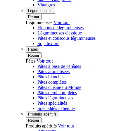
Vinaigres
Légumineuses
Retour
Légumineuses
Voir tout
Flocons de légumineuses
Légumineuses classique
Pâtes et couscous légumineuses
Soja texturé
Pâtes
Retour
Pâtes
Voir tout
Pâtes à base de céréales
Pâtes aromatisées
Pâtes blanches
Pâtes complètes
Pâtes cuisine du Monde
Pâtes demi complètes
Pâtes légumineuses
Pâtes spécialités
Spécialités italiennes
Produits apéritifs
Retour
Produits apéritifs
Voir tout