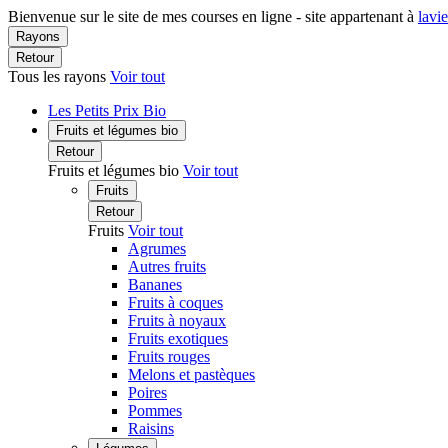
Bienvenue sur le site de mes courses en ligne - site appartenant à
lavi
Rayons
Retour
Tous les rayons
Voir tout
Les Petits Prix Bio
Fruits et légumes bio
Retour
Fruits et légumes bio
Voir tout
Fruits
Retour
Fruits
Voir tout
Agrumes
Autres fruits
Bananes
Fruits à coques
Fruits à noyaux
Fruits exotiques
Fruits rouges
Melons et pastèques
Poires
Pommes
Raisins