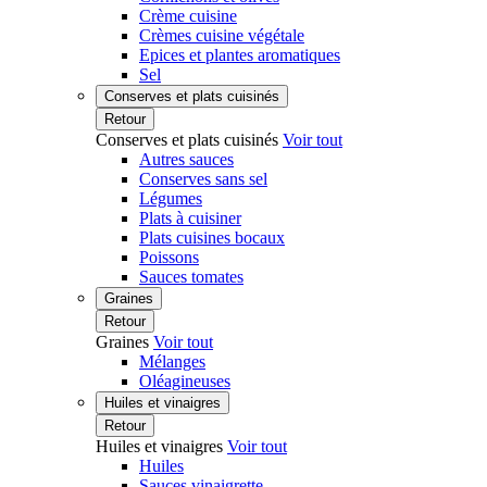
Crème cuisine
Crèmes cuisine végétale
Epices et plantes aromatiques
Sel
Conserves et plats cuisinés
Retour
Conserves et plats cuisinés
Voir tout
Autres sauces
Conserves sans sel
Légumes
Plats à cuisiner
Plats cuisines bocaux
Poissons
Sauces tomates
Graines
Retour
Graines
Voir tout
Mélanges
Oléagineuses
Huiles et vinaigres
Retour
Huiles et vinaigres
Voir tout
Huiles
Sauces vinaigrette