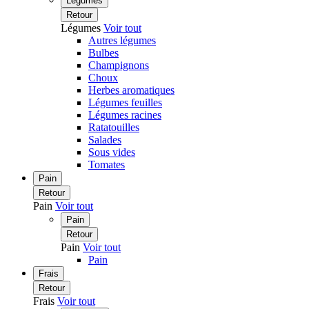
Légumes
Retour
Légumes
Voir tout
Autres légumes
Bulbes
Champignons
Choux
Herbes aromatiques
Légumes feuilles
Légumes racines
Ratatouilles
Salades
Sous vides
Tomates
Pain
Retour
Pain
Voir tout
Pain
Retour
Pain
Voir tout
Pain
Frais
Retour
Frais
Voir tout