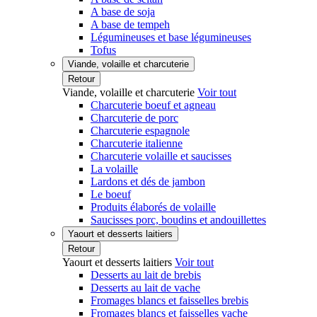
A base de soja
A base de tempeh
Légumineuses et base légumineuses
Tofus
Viande, volaille et charcuterie
Retour
Viande, volaille et charcuterie
Voir tout
Charcuterie boeuf et agneau
Charcuterie de porc
Charcuterie espagnole
Charcuterie italienne
Charcuterie volaille et saucisses
La volaille
Lardons et dés de jambon
Le boeuf
Produits élaborés de volaille
Saucisses porc, boudins et andouillettes
Yaourt et desserts laitiers
Retour
Yaourt et desserts laitiers
Voir tout
Desserts au lait de brebis
Desserts au lait de vache
Fromages blancs et faisselles brebis
Fromages blancs et faisselles vache