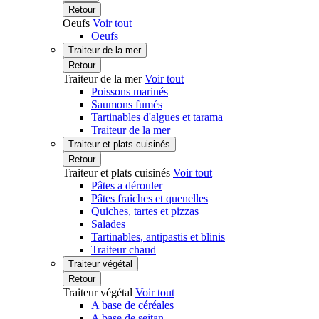
Retour
Oeufs
Voir tout
Oeufs
Traiteur de la mer
Retour
Traiteur de la mer
Voir tout
Poissons marinés
Saumons fumés
Tartinables d'algues et tarama
Traiteur de la mer
Traiteur et plats cuisinés
Retour
Traiteur et plats cuisinés
Voir tout
Pâtes a dérouler
Pâtes fraiches et quenelles
Quiches, tartes et pizzas
Salades
Tartinables, antipastis et blinis
Traiteur chaud
Traiteur végétal
Retour
Traiteur végétal
Voir tout
A base de céréales
A base de seitan