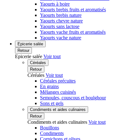
Yaourts à boire
Yaourts brebis fruits et aromatisés
Yaourts brebis nature
Yaourts chevre nature
Yaourts sans lactose
Yaourts vache fruits et aromatisés
Yaourts vache nature
Epicerie salée
Retour
Epicerie salée
Voir tout
Céréales
Retour
Céréales
Voir tout
Céréales précuites
En grains
Mélanges cuisinés
Semoules, couscous et boulghour
Sons et gels
Condiments et aides culinaires
Retour
Condiments et aides culinaires
Voir tout
Bouillons
Condiments
Cornichons et olives