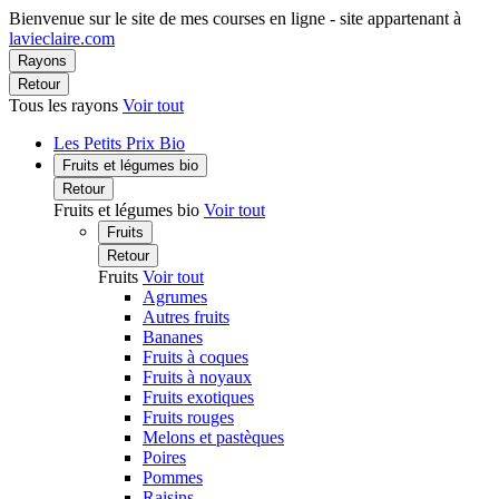
Bienvenue sur le site de mes courses en ligne - site appartenant à
lavieclaire.com
Rayons
Retour
Tous les rayons
Voir tout
Les Petits Prix Bio
Fruits et légumes bio
Retour
Fruits et légumes bio
Voir tout
Fruits
Retour
Fruits
Voir tout
Agrumes
Autres fruits
Bananes
Fruits à coques
Fruits à noyaux
Fruits exotiques
Fruits rouges
Melons et pastèques
Poires
Pommes
Raisins