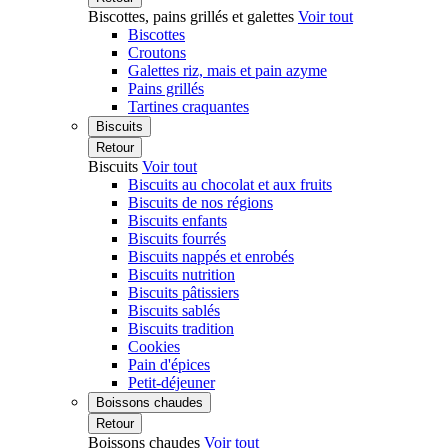
Biscottes, pains grillés et galettes
Voir tout
Biscottes
Croutons
Galettes riz, mais et pain azyme
Pains grillés
Tartines craquantes
Biscuits
Retour
Biscuits
Voir tout
Biscuits au chocolat et aux fruits
Biscuits de nos régions
Biscuits enfants
Biscuits fourrés
Biscuits nappés et enrobés
Biscuits nutrition
Biscuits pâtissiers
Biscuits sablés
Biscuits tradition
Cookies
Pain d'épices
Petit-déjeuner
Boissons chaudes
Retour
Boissons chaudes
Voir tout