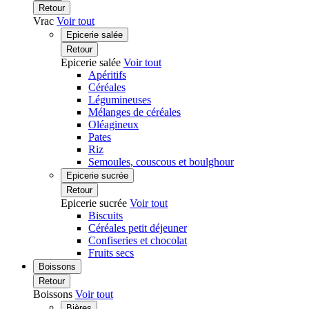
Retour
Vrac
Voir tout
Epicerie salée
Retour
Epicerie salée
Voir tout
Apéritifs
Céréales
Légumineuses
Mélanges de céréales
Oléagineux
Pates
Riz
Semoules, couscous et boulghour
Epicerie sucrée
Retour
Epicerie sucrée
Voir tout
Biscuits
Céréales petit déjeuner
Confiseries et chocolat
Fruits secs
Boissons
Retour
Boissons
Voir tout
Bières