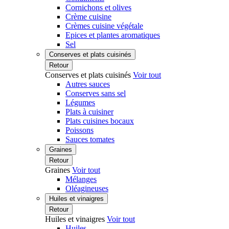
Cornichons et olives
Crème cuisine
Crèmes cuisine végétale
Epices et plantes aromatiques
Sel
Conserves et plats cuisinés
Retour
Conserves et plats cuisinés
Voir tout
Autres sauces
Conserves sans sel
Légumes
Plats à cuisiner
Plats cuisines bocaux
Poissons
Sauces tomates
Graines
Retour
Graines
Voir tout
Mélanges
Oléagineuses
Huiles et vinaigres
Retour
Huiles et vinaigres
Voir tout
Huiles