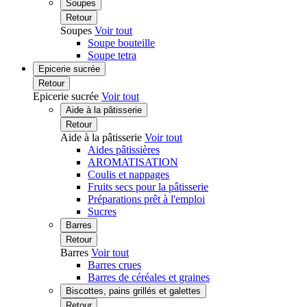
Soupes
Retour
Soupes
Voir tout
Soupe bouteille
Soupe tetra
Epicerie sucrée
Retour
Epicerie sucrée
Voir tout
Aide à la pâtisserie
Retour
Aide à la pâtisserie
Voir tout
Aides pâtissières
AROMATISATION
Coulis et nappages
Fruits secs pour la pâtisserie
Préparations prêt à l'emploi
Sucres
Barres
Retour
Barres
Voir tout
Barres crues
Barres de céréales et graines
Biscottes, pains grillés et galettes
Retour