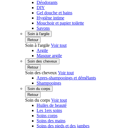
Déodorants
DIY
Gel douche et bains
Hygiène intime
Mouchoir et papier toilette
Savons
Soin à l'argile
Retour
Soin à l'argile
Voir tout
Argile
Masque argile
Soin des cheveux
Retour
Soin des cheveux
Voir tout
Apres-shampooings et démêlants
Shampooings
Soin du corps
Retour
Soin du corps
Voir tout
Huiles de beauté
Les 1ers soins
Soins corps
Soins des mains
Soins des pieds et des jambes