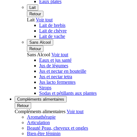
Eaux plates
Lait
Retour
Lait
Voir tout
Lait de brebis
Lait de chèvre
Lait de vache
Sans Alcool
Retour
Sans Alcool
Voir tout
Eaux et jus santé
Jus de légumes
Jus et nectar en bouteille
Jus et nectar tetra
Jus lacto fermentes
Sirops
Sodas et pétillants aux plantes
Compléments alimentaires
Retour
Compléments alimentaires
Voir tout
Aromathérapie
Articulation
Beauté Peau, cheveux et ongles
Bien-être féminin