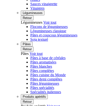
Sauces vinaigrette
Vinaigres
Légumineuses
Retour
Légumineuses
Voir tout
Flocons de légumineuses
Légumineuses classique
Pâtes et couscous légumineuses
Soja texturé
Pâtes
Retour
Pâtes
Voir tout
Pâtes à base de céréales
Pâtes aromatisées
Pâtes blanches
Pâtes complètes
Pâtes cuisine du Monde
Pâtes demi complètes
Pâtes légumineuses
Pâtes spécialités
Spécialités italiennes
Produits apéritifs
Retour