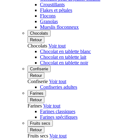
Croustillants
Flakes et pétales
Flocons
Granolas
Mueslis floconneux
Chocolats
Retour
Chocolats
Voir tout
Chocolat en tablette blanc
Chocolat en tablette lait
Chocolat en tablette noir
Confiserie
Retour
Confiserie
Voir tout
Confiseries adultes
Farines
Retour
Farines
Voir tout
Farines classiques
Farines spécifiques
Fruits secs
Retour
Fruits secs
Voir tout