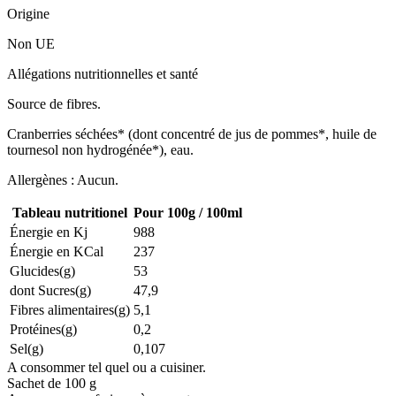
Origine
Non UE
Allégations nutritionnelles et santé
Source de fibres.
Cranberries séchées* (dont concentré de jus de pommes*, huile de
tournesol non hydrogénée*), eau.
Allergènes : Aucun.
Tableau nutritionel
Pour 100g / 100ml
Énergie en Kj
988
Énergie en KCal
237
Glucides(g)
53
dont Sucres(g)
47,9
Fibres alimentaires(g)
5,1
Protéines(g)
0,2
Sel(g)
0,107
A consommer tel quel ou a cuisiner.
Sachet de 100 g