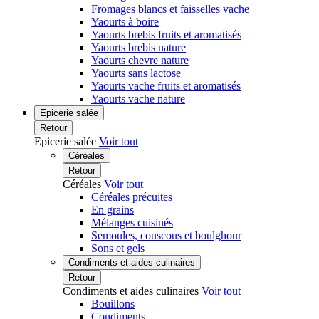
Fromages blancs et faisselles vache
Yaourts à boire
Yaourts brebis fruits et aromatisés
Yaourts brebis nature
Yaourts chevre nature
Yaourts sans lactose
Yaourts vache fruits et aromatisés
Yaourts vache nature
Epicerie salée
Retour
Epicerie salée
Voir tout
Céréales
Retour
Céréales
Voir tout
Céréales précuites
En grains
Mélanges cuisinés
Semoules, couscous et boulghour
Sons et gels
Condiments et aides culinaires
Retour
Condiments et aides culinaires
Voir tout
Bouillons
Condiments