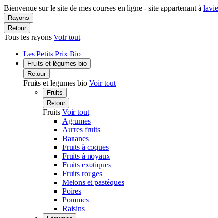
Bienvenue sur le site de mes courses en ligne - site appartenant à
lavi
Rayons
Retour
Tous les rayons
Voir tout
Les Petits Prix Bio
Fruits et légumes bio
Retour
Fruits et légumes bio
Voir tout
Fruits
Retour
Fruits
Voir tout
Agrumes
Autres fruits
Bananes
Fruits à coques
Fruits à noyaux
Fruits exotiques
Fruits rouges
Melons et pastèques
Poires
Pommes
Raisins