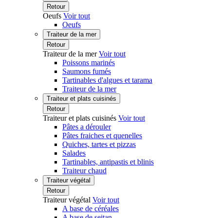
Retour
Oeufs
Voir tout
Oeufs
Traiteur de la mer
Retour
Traiteur de la mer
Voir tout
Poissons marinés
Saumons fumés
Tartinables d'algues et tarama
Traiteur de la mer
Traiteur et plats cuisinés
Retour
Traiteur et plats cuisinés
Voir tout
Pâtes a dérouler
Pâtes fraiches et quenelles
Quiches, tartes et pizzas
Salades
Tartinables, antipastis et blinis
Traiteur chaud
Traiteur végétal
Retour
Traiteur végétal
Voir tout
A base de céréales
A base de seitan