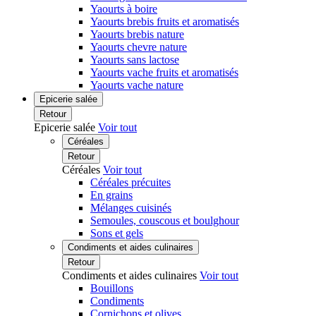
Yaourts à boire
Yaourts brebis fruits et aromatisés
Yaourts brebis nature
Yaourts chevre nature
Yaourts sans lactose
Yaourts vache fruits et aromatisés
Yaourts vache nature
Epicerie salée
Retour
Epicerie salée
Voir tout
Céréales
Retour
Céréales
Voir tout
Céréales précuites
En grains
Mélanges cuisinés
Semoules, couscous et boulghour
Sons et gels
Condiments et aides culinaires
Retour
Condiments et aides culinaires
Voir tout
Bouillons
Condiments
Cornichons et olives