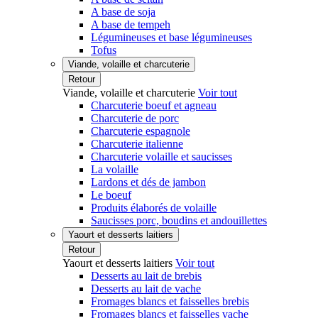
A base de soja
A base de tempeh
Légumineuses et base légumineuses
Tofus
Viande, volaille et charcuterie
Retour
Viande, volaille et charcuterie
Voir tout
Charcuterie boeuf et agneau
Charcuterie de porc
Charcuterie espagnole
Charcuterie italienne
Charcuterie volaille et saucisses
La volaille
Lardons et dés de jambon
Le boeuf
Produits élaborés de volaille
Saucisses porc, boudins et andouillettes
Yaourt et desserts laitiers
Retour
Yaourt et desserts laitiers
Voir tout
Desserts au lait de brebis
Desserts au lait de vache
Fromages blancs et faisselles brebis
Fromages blancs et faisselles vache