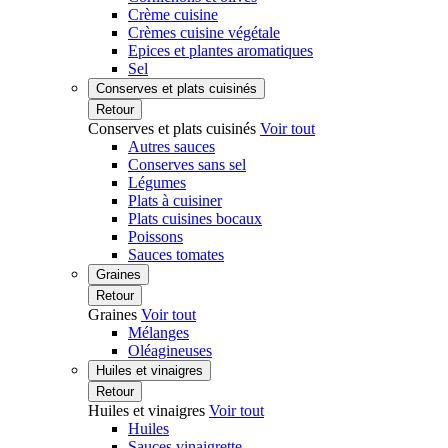
Crème cuisine
Crèmes cuisine végétale
Epices et plantes aromatiques
Sel
Conserves et plats cuisinés
Retour
Conserves et plats cuisinés
Voir tout
Autres sauces
Conserves sans sel
Légumes
Plats à cuisiner
Plats cuisines bocaux
Poissons
Sauces tomates
Graines
Retour
Graines
Voir tout
Mélanges
Oléagineuses
Huiles et vinaigres
Retour
Huiles et vinaigres
Voir tout
Huiles
Sauces vinaigrette