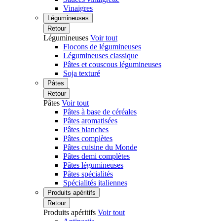
Vinaigres
Légumineuses
Retour
Légumineuses
Voir tout
Flocons de légumineuses
Légumineuses classique
Pâtes et couscous légumineuses
Soja texturé
Pâtes
Retour
Pâtes
Voir tout
Pâtes à base de céréales
Pâtes aromatisées
Pâtes blanches
Pâtes complètes
Pâtes cuisine du Monde
Pâtes demi complètes
Pâtes légumineuses
Pâtes spécialités
Spécialités italiennes
Produits apéritifs
Retour
Produits apéritifs
Voir tout