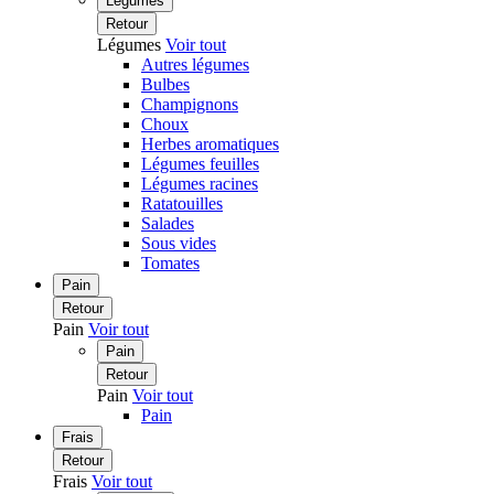
Légumes
Retour
Légumes
Voir tout
Autres légumes
Bulbes
Champignons
Choux
Herbes aromatiques
Légumes feuilles
Légumes racines
Ratatouilles
Salades
Sous vides
Tomates
Pain
Retour
Pain
Voir tout
Pain
Retour
Pain
Voir tout
Pain
Frais
Retour
Frais
Voir tout