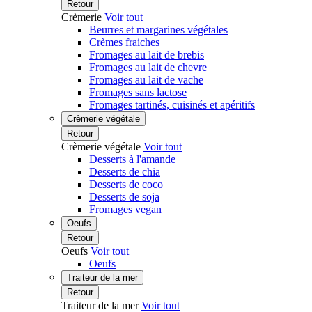
Retour
Crèmerie
Voir tout
Beurres et margarines végétales
Crèmes fraiches
Fromages au lait de brebis
Fromages au lait de chevre
Fromages au lait de vache
Fromages sans lactose
Fromages tartinés, cuisinés et apéritifs
Crèmerie végétale
Retour
Crèmerie végétale
Voir tout
Desserts à l'amande
Desserts de chia
Desserts de coco
Desserts de soja
Fromages vegan
Oeufs
Retour
Oeufs
Voir tout
Oeufs
Traiteur de la mer
Retour
Traiteur de la mer
Voir tout