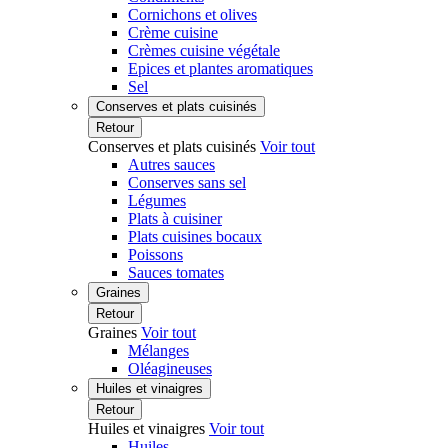
Cornichons et olives
Crème cuisine
Crèmes cuisine végétale
Epices et plantes aromatiques
Sel
Conserves et plats cuisinés
Retour
Conserves et plats cuisinés
Voir tout
Autres sauces
Conserves sans sel
Légumes
Plats à cuisiner
Plats cuisines bocaux
Poissons
Sauces tomates
Graines
Retour
Graines
Voir tout
Mélanges
Oléagineuses
Huiles et vinaigres
Retour
Huiles et vinaigres
Voir tout
Huiles