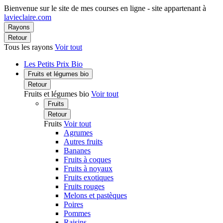
Bienvenue sur le site de mes courses en ligne - site appartenant à
lavieclaire.com
Rayons
Retour
Tous les rayons
Voir tout
Les Petits Prix Bio
Fruits et légumes bio
Retour
Fruits et légumes bio
Voir tout
Fruits
Retour
Fruits
Voir tout
Agrumes
Autres fruits
Bananes
Fruits à coques
Fruits à noyaux
Fruits exotiques
Fruits rouges
Melons et pastèques
Poires
Pommes
Raisins