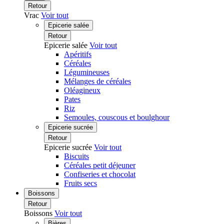
Retour
Vrac
Voir tout
Epicerie salée
Retour
Epicerie salée
Voir tout
Apéritifs
Céréales
Légumineuses
Mélanges de céréales
Oléagineux
Pates
Riz
Semoules, couscous et boulghour
Epicerie sucrée
Retour
Epicerie sucrée
Voir tout
Biscuits
Céréales petit déjeuner
Confiseries et chocolat
Fruits secs
Boissons
Retour
Boissons
Voir tout
Bières