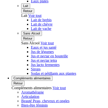
Eaux plates
Lait
Retour
Lait
Voir tout
Lait de brebis
Lait de chèvre
Lait de vache
Sans Alcool
Retour
Sans Alcool
Voir tout
Eaux et jus santé
Jus de légumes
Jus et nectar en bouteille
Jus et nectar tetra
Jus lacto fermentes
Sirops
Sodas et pétillants aux plantes
Compléments alimentaires
Retour
Compléments alimentaires
Voir tout
Aromathérapie
Articulation
Beauté Peau, cheveux et ongles
Bien-être féminin