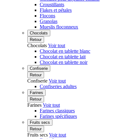
Croustillants
Flakes et pétales
Flocons
Granolas
Mueslis floconneux
Chocolats
Retour
Chocolats
Voir tout
Chocolat en tablette blanc
Chocolat en tablette lait
Chocolat en tablette noir
Confiserie
Retour
Confiserie
Voir tout
Confiseries adultes
Farines
Retour
Farines
Voir tout
Farines classiques
Farines spécifiques
Fruits secs
Retour
Fruits secs
Voir tout