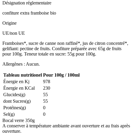
Désignation réglementaire
confiture extra framboise bio
Origine
UE/non UE
Framboises*, sucre de canne non raffiné*, jus de citron concentré*,
gelifiant: pectine de fruits. Confiture préparée avec 65g de fruits
pour 100g. Teneur totale en sucre: 55g pour 100g.
Allergènes : Aucun.
Tableau nutritionel
Pour 100g / 100ml
Énergie en Kj
978
Énergie en KCal
230
Glucides(g)
55
dont Sucres(g)
55
Protéines(g)
0
Sel(g)
0
Bocal verre 350g
A conserver à température ambiante avant ouverture et au frais après
ouverture.