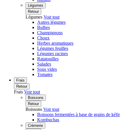
Légumes
Retour
Légumes
Voir tout
Autres légumes
Bulbes
Champignons
Choux
Herbes aromatiques
Légumes feuilles
Légumes racines
Ratatouilles
Salades
Sous vides
Tomates
Frais
Retour
Frais
Voir tout
Boissons
Retour
Boissons
Voir tout
Boissons fermentées à base de grains de kéfir
Kombuchas
Crèmerie