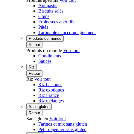
Produits apéritifs
Voir tout
Antipastis
Biscuits salés
Chips
Fruits secs apéritifs
Pâtés
Tartinable et accompagnement
Produits du monde
Retour
Produits du monde
Voir tout
Condiments
Sauces
Riz
Retour
Riz
Voir tout
Riz basiques
Riz exotiques
Riz France
Riz mélangés
Sans gluten
Retour
Sans gluten
Voir tout
Farines et mix sans gluten
Petit-déjeuner sans gluten