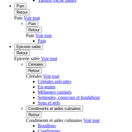
Yaourts vache nature
Pain
Retour
Pain
Voir tout
Pain
Retour
Pain
Voir tout
Pain
Epicerie salée
Retour
Epicerie salée
Voir tout
Céréales
Retour
Céréales
Voir tout
Céréales précuites
En grains
Mélanges cuisinés
Semoules, couscous et boulghour
Sons et gels
Condiments et aides culinaires
Retour
Condiments et aides culinaires
Voir tout
Bouillons
Condiments