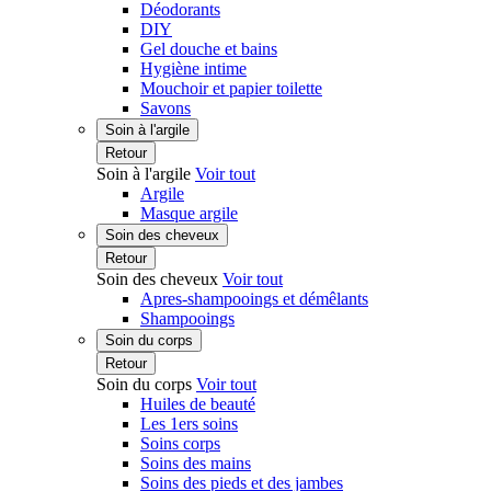
Déodorants
DIY
Gel douche et bains
Hygiène intime
Mouchoir et papier toilette
Savons
Soin à l'argile
Retour
Soin à l'argile
Voir tout
Argile
Masque argile
Soin des cheveux
Retour
Soin des cheveux
Voir tout
Apres-shampooings et démêlants
Shampooings
Soin du corps
Retour
Soin du corps
Voir tout
Huiles de beauté
Les 1ers soins
Soins corps
Soins des mains
Soins des pieds et des jambes