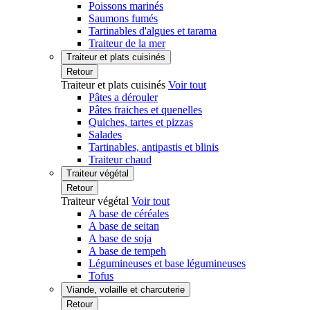
Poissons marinés
Saumons fumés
Tartinables d'algues et tarama
Traiteur de la mer
Traiteur et plats cuisinés
Retour
Traiteur et plats cuisinés
Voir tout
Pâtes a dérouler
Pâtes fraiches et quenelles
Quiches, tartes et pizzas
Salades
Tartinables, antipastis et blinis
Traiteur chaud
Traiteur végétal
Retour
Traiteur végétal
Voir tout
A base de céréales
A base de seitan
A base de soja
A base de tempeh
Légumineuses et base légumineuses
Tofus
Viande, volaille et charcuterie
Retour