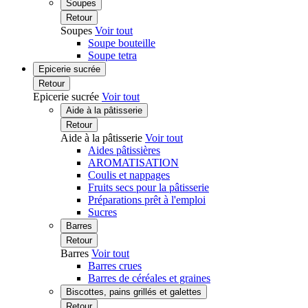
Soupes
Retour
Soupes
Voir tout
Soupe bouteille
Soupe tetra
Epicerie sucrée
Retour
Epicerie sucrée
Voir tout
Aide à la pâtisserie
Retour
Aide à la pâtisserie
Voir tout
Aides pâtissières
AROMATISATION
Coulis et nappages
Fruits secs pour la pâtisserie
Préparations prêt à l'emploi
Sucres
Barres
Retour
Barres
Voir tout
Barres crues
Barres de céréales et graines
Biscottes, pains grillés et galettes
Retour