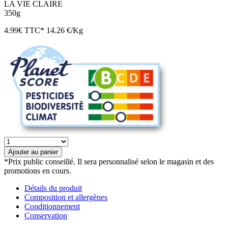
LA VIE CLAIRE
350g
4.99
€
TTC*
14.26 €/Kg
quantité
de
Ajouter au panier
Confiture
*Prix public conseillé. Il sera personnalisé selon le magasin et des
extra
promotions en cours.
de
framboise
Détails du produit
bio
Composition et allergènes
Conditionnement
Conservation