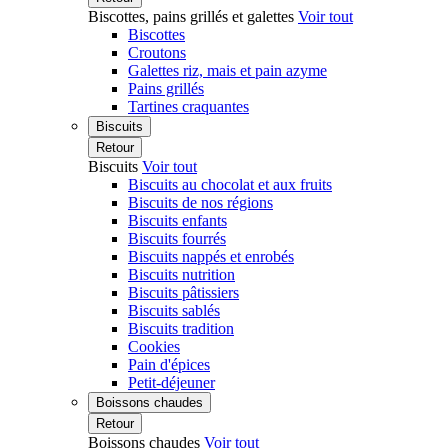
Biscottes, pains grillés et galettes
Voir tout
Biscottes
Croutons
Galettes riz, mais et pain azyme
Pains grillés
Tartines craquantes
Biscuits
Retour
Biscuits
Voir tout
Biscuits au chocolat et aux fruits
Biscuits de nos régions
Biscuits enfants
Biscuits fourrés
Biscuits nappés et enrobés
Biscuits nutrition
Biscuits pâtissiers
Biscuits sablés
Biscuits tradition
Cookies
Pain d'épices
Petit-déjeuner
Boissons chaudes
Retour
Boissons chaudes
Voir tout