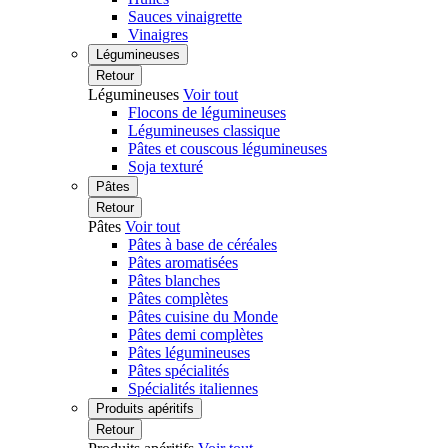
Sauces vinaigrette
Vinaigres
Légumineuses
Retour
Légumineuses
Voir tout
Flocons de légumineuses
Légumineuses classique
Pâtes et couscous légumineuses
Soja texturé
Pâtes
Retour
Pâtes
Voir tout
Pâtes à base de céréales
Pâtes aromatisées
Pâtes blanches
Pâtes complètes
Pâtes cuisine du Monde
Pâtes demi complètes
Pâtes légumineuses
Pâtes spécialités
Spécialités italiennes
Produits apéritifs
Retour