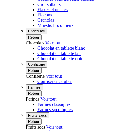
Croustillants
Flakes et pétales
Flocons
Granolas
Mueslis floconneux
Chocolats
Retour
Chocolats
Voir tout
Chocolat en tablette blanc
Chocolat en tablette lait
Chocolat en tablette noir
Confiserie
Retour
Confiserie
Voir tout
Confiseries adultes
Farines
Retour
Farines
Voir tout
Farines classiques
Farines spécifiques
Fruits secs
Retour
Fruits secs
Voir tout