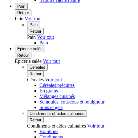
Yaourts vache nature
Pain
Retour
Pain
Voir tout
Pain
Retour
Pain
Voir tout
Pain
Epicerie salée
Retour
Epicerie salée
Voir tout
Céréales
Retour
Céréales
Voir tout
Céréales précuites
En grains
Mélanges cuisinés
Semoules, couscous et boulghour
Sons et gels
Condiments et aides culinaires
Retour
Condiments et aides culinaires
Voir tout
Bouillons
Condiments