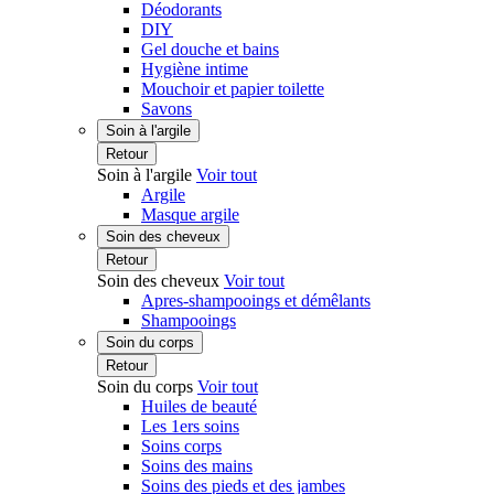
Déodorants
DIY
Gel douche et bains
Hygiène intime
Mouchoir et papier toilette
Savons
Soin à l'argile
Retour
Soin à l'argile
Voir tout
Argile
Masque argile
Soin des cheveux
Retour
Soin des cheveux
Voir tout
Apres-shampooings et démêlants
Shampooings
Soin du corps
Retour
Soin du corps
Voir tout
Huiles de beauté
Les 1ers soins
Soins corps
Soins des mains
Soins des pieds et des jambes