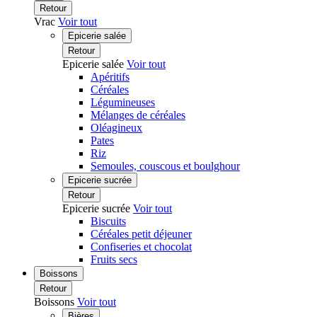
Retour
Vrac
Voir tout
Epicerie salée
Retour
Epicerie salée
Voir tout
Apéritifs
Céréales
Légumineuses
Mélanges de céréales
Oléagineux
Pates
Riz
Semoules, couscous et boulghour
Epicerie sucrée
Retour
Epicerie sucrée
Voir tout
Biscuits
Céréales petit déjeuner
Confiseries et chocolat
Fruits secs
Boissons
Retour
Boissons
Voir tout
Bières