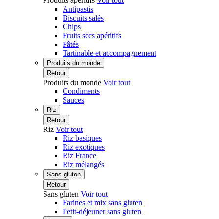
Produits apéritifs
Voir tout
Antipastis
Biscuits salés
Chips
Fruits secs apéritifs
Pâtés
Tartinable et accompagnement
Produits du monde
Retour
Produits du monde
Voir tout
Condiments
Sauces
Riz
Retour
Riz
Voir tout
Riz basiques
Riz exotiques
Riz France
Riz mélangés
Sans gluten
Retour
Sans gluten
Voir tout
Farines et mix sans gluten
Petit-déjeuner sans gluten