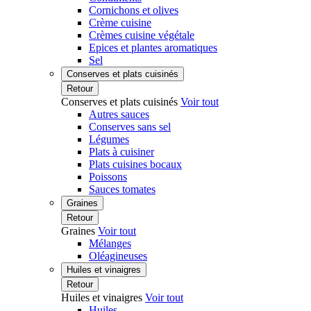
Cornichons et olives
Crème cuisine
Crèmes cuisine végétale
Epices et plantes aromatiques
Sel
Conserves et plats cuisinés
Retour
Conserves et plats cuisinés
Voir tout
Autres sauces
Conserves sans sel
Légumes
Plats à cuisiner
Plats cuisines bocaux
Poissons
Sauces tomates
Graines
Retour
Graines
Voir tout
Mélanges
Oléagineuses
Huiles et vinaigres
Retour
Huiles et vinaigres
Voir tout
Huiles