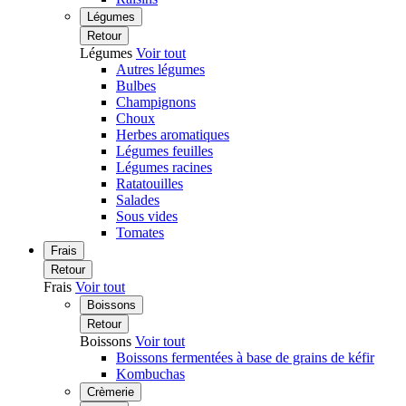
Légumes
Retour
Légumes
Voir tout
Autres légumes
Bulbes
Champignons
Choux
Herbes aromatiques
Légumes feuilles
Légumes racines
Ratatouilles
Salades
Sous vides
Tomates
Frais
Retour
Frais
Voir tout
Boissons
Retour
Boissons
Voir tout
Boissons fermentées à base de grains de kéfir
Kombuchas
Crèmerie