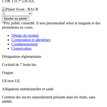
1.19
€
TTC*
5.95 €/L
quantité
de
Ajouter au panier
Mini
*Prix public conseillé. Il sera personnalisé selon le magasin et des
jus
promotions en cours.
7
fruits
Détails du produit
bio
Composition et allergènes
Conditionnement
Conservation
Désignation réglementaire
Cocktail de 7 fruits bio
Origine
UE/non UE
Allégations nutritionnelles et santé
Contient des sucres naturellement présents dans les fruits, sans
additif.