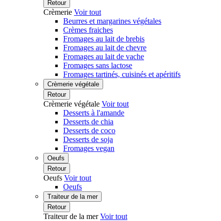
Retour
Crèmerie
Voir tout
Beurres et margarines végétales
Crèmes fraiches
Fromages au lait de brebis
Fromages au lait de chevre
Fromages au lait de vache
Fromages sans lactose
Fromages tartinés, cuisinés et apéritifs
Crèmerie végétale
Retour
Crèmerie végétale
Voir tout
Desserts à l'amande
Desserts de chia
Desserts de coco
Desserts de soja
Fromages vegan
Oeufs
Retour
Oeufs
Voir tout
Oeufs
Traiteur de la mer
Retour
Traiteur de la mer
Voir tout