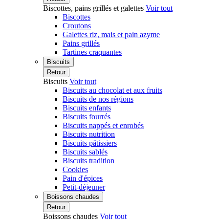
Biscottes, pains grillés et galettes
Voir tout
Biscottes
Croutons
Galettes riz, mais et pain azyme
Pains grillés
Tartines craquantes
Biscuits
Retour
Biscuits
Voir tout
Biscuits au chocolat et aux fruits
Biscuits de nos régions
Biscuits enfants
Biscuits fourrés
Biscuits nappés et enrobés
Biscuits nutrition
Biscuits pâtissiers
Biscuits sablés
Biscuits tradition
Cookies
Pain d'épices
Petit-déjeuner
Boissons chaudes
Retour
Boissons chaudes
Voir tout