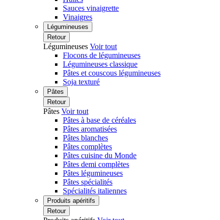
Sauces vinaigrette
Vinaigres
Légumineuses
Retour
Légumineuses
Voir tout
Flocons de légumineuses
Légumineuses classique
Pâtes et couscous légumineuses
Soja texturé
Pâtes
Retour
Pâtes
Voir tout
Pâtes à base de céréales
Pâtes aromatisées
Pâtes blanches
Pâtes complètes
Pâtes cuisine du Monde
Pâtes demi complètes
Pâtes légumineuses
Pâtes spécialités
Spécialités italiennes
Produits apéritifs
Retour