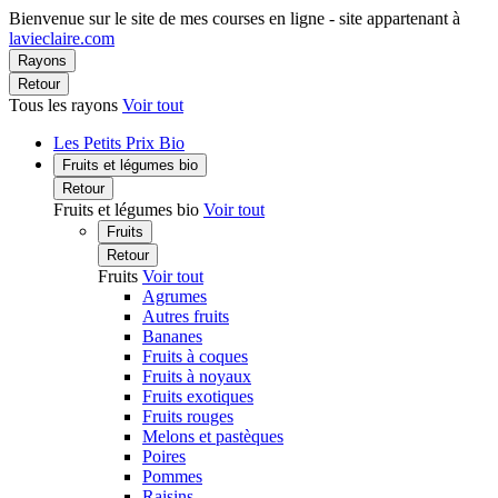
Bienvenue sur le site de mes courses en ligne - site appartenant à
lavieclaire.com
Rayons
Retour
Tous les rayons
Voir tout
Les Petits Prix Bio
Fruits et légumes bio
Retour
Fruits et légumes bio
Voir tout
Fruits
Retour
Fruits
Voir tout
Agrumes
Autres fruits
Bananes
Fruits à coques
Fruits à noyaux
Fruits exotiques
Fruits rouges
Melons et pastèques
Poires
Pommes
Raisins