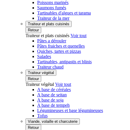
Poissons marinés
Saumons fumés
Tartinables d'algues et tarama
Traiteur de la mer
Traiteur et plats cuisinés
Retour
Traiteur et plats cuisinés
Voir tout
Pâtes a dérouler
Pâtes fraiches et quenelles
Quiches, tartes et pizzas
Salades
Tartinables, antipastis et blinis
Traiteur chaud
Traiteur végétal
Retour
Traiteur végétal
Voir tout
A base de céréales
A base de seitan
A base de soja
A base de tempeh
Légumineuses et base légumineuses
Tofus
Viande, volaille et charcuterie
Retour