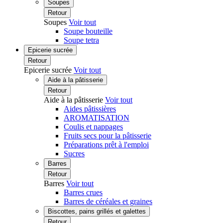
Soupes
Retour
Soupes
Voir tout
Soupe bouteille
Soupe tetra
Epicerie sucrée
Retour
Epicerie sucrée
Voir tout
Aide à la pâtisserie
Retour
Aide à la pâtisserie
Voir tout
Aides pâtissières
AROMATISATION
Coulis et nappages
Fruits secs pour la pâtisserie
Préparations prêt à l'emploi
Sucres
Barres
Retour
Barres
Voir tout
Barres crues
Barres de céréales et graines
Biscottes, pains grillés et galettes
Retour