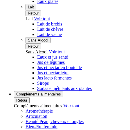
Eaux plates
Lait
Retour
Lait
Voir tout
Lait de brebis
Lait de chèvre
Lait de vache
Sans Alcool
Retour
Sans Alcool
Voir tout
Eaux et jus santé
Jus de légumes
Jus et nectar en bouteille
Jus et nectar tetra
Jus lacto fermentes
Sirops
Sodas et pétillants aux plantes
Compléments alimentaires
Retour
Compléments alimentaires
Voir tout
Aromathérapie
Articulation
Beauté Peau, cheveux et ongles
Bien-être féminin