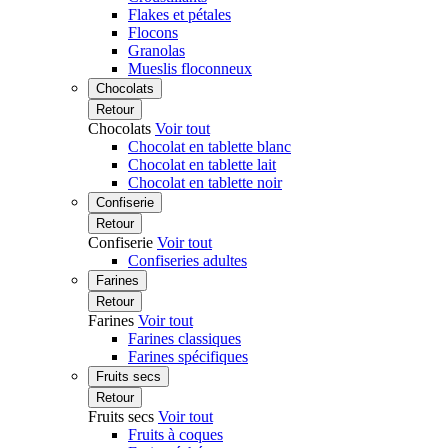
Flakes et pétales
Flocons
Granolas
Mueslis floconneux
Chocolats
Retour
Chocolats
Voir tout
Chocolat en tablette blanc
Chocolat en tablette lait
Chocolat en tablette noir
Confiserie
Retour
Confiserie
Voir tout
Confiseries adultes
Farines
Retour
Farines
Voir tout
Farines classiques
Farines spécifiques
Fruits secs
Retour
Fruits secs
Voir tout
Fruits à coques