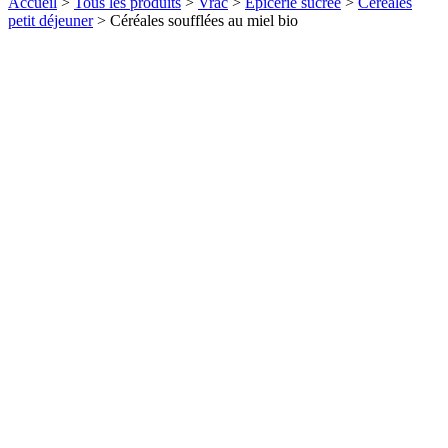
Accueil
>
Tous les produits
>
Vrac
>
Epicerie sucrée
>
Céréales
petit déjeuner
>
Céréales soufflées au miel bio