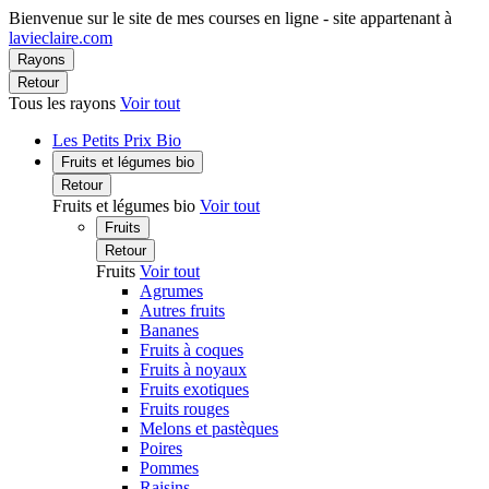
Bienvenue sur le site de mes courses en ligne - site appartenant à
lavieclaire.com
Rayons
Retour
Tous les rayons
Voir tout
Les Petits Prix Bio
Fruits et légumes bio
Retour
Fruits et légumes bio
Voir tout
Fruits
Retour
Fruits
Voir tout
Agrumes
Autres fruits
Bananes
Fruits à coques
Fruits à noyaux
Fruits exotiques
Fruits rouges
Melons et pastèques
Poires
Pommes
Raisins