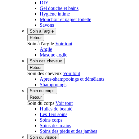
DIY
Gel douche et bains
Hygiène intime
Mouchoir et papier toilette
Savons
Soin à l'argile
Retour
Soin à l'argile
Voir tout
Argile
Masque argile
Soin des cheveux
Retour
Soin des cheveux
Voir tout
Apres-shampooings et démêlants
Shampooings
Soin du corps
Retour
Soin du corps
Voir tout
Huiles de beauté
Les 1ers soins
Soins corps
Soins des mains
Soins des pieds et des jambes
Soin du visage