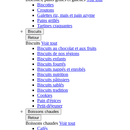
Biscottes
Croutons
Galettes riz, mais et pain azyme
Pains grillés
Tartines craquantes
Biscuits
Retour
Biscuits
Voir tout
Biscuits au chocolat et aux fruits
Biscuits de nos régions
Biscuits enfants
Biscuits fourrés
Biscuits nappés et enrobés
Biscuits nutrition
Biscuits pâtissiers
Biscuits sablés
Biscuits tradition
Cookies
Pain d'épices
Petit-déjeuner
Boissons chaudes
Retour
Boissons chaudes
Voir tout
Cafés