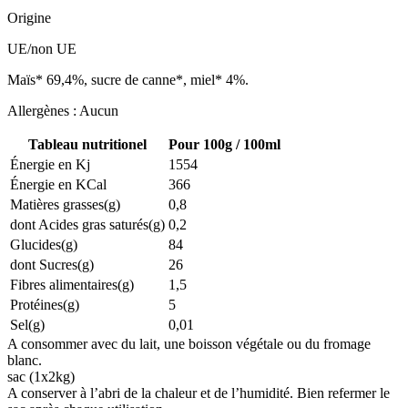
Origine
UE/non UE
Maïs* 69,4%, sucre de canne*, miel* 4%.
Allergènes : Aucun
Tableau nutritionel
Pour 100g / 100ml
Énergie en Kj
1554
Énergie en KCal
366
Matières grasses(g)
0,8
dont Acides gras saturés(g)
0,2
Glucides(g)
84
dont Sucres(g)
26
Fibres alimentaires(g)
1,5
Protéines(g)
5
Sel(g)
0,01
A consommer avec du lait, une boisson végétale ou du fromage
blanc.
sac (1x2kg)
A conserver à l’abri de la chaleur et de l’humidité. Bien refermer le