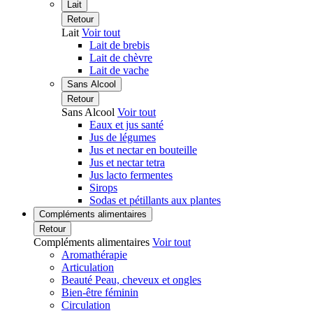
Lait
Retour
Lait
Voir tout
Lait de brebis
Lait de chèvre
Lait de vache
Sans Alcool
Retour
Sans Alcool
Voir tout
Eaux et jus santé
Jus de légumes
Jus et nectar en bouteille
Jus et nectar tetra
Jus lacto fermentes
Sirops
Sodas et pétillants aux plantes
Compléments alimentaires
Retour
Compléments alimentaires
Voir tout
Aromathérapie
Articulation
Beauté Peau, cheveux et ongles
Bien-être féminin
Circulation