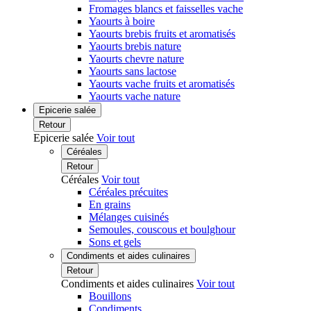
Fromages blancs et faisselles vache
Yaourts à boire
Yaourts brebis fruits et aromatisés
Yaourts brebis nature
Yaourts chevre nature
Yaourts sans lactose
Yaourts vache fruits et aromatisés
Yaourts vache nature
Epicerie salée
Retour
Epicerie salée
Voir tout
Céréales
Retour
Céréales
Voir tout
Céréales précuites
En grains
Mélanges cuisinés
Semoules, couscous et boulghour
Sons et gels
Condiments et aides culinaires
Retour
Condiments et aides culinaires
Voir tout
Bouillons
Condiments