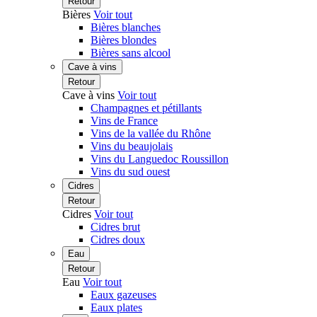
Retour
Bières
Voir tout
Bières blanches
Bières blondes
Bières sans alcool
Cave à vins
Retour
Cave à vins
Voir tout
Champagnes et pétillants
Vins de France
Vins de la vallée du Rhône
Vins du beaujolais
Vins du Languedoc Roussillon
Vins du sud ouest
Cidres
Retour
Cidres
Voir tout
Cidres brut
Cidres doux
Eau
Retour
Eau
Voir tout
Eaux gazeuses
Eaux plates