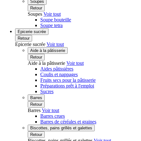
Soupes
Retour
Soupes
Voir tout
Soupe bouteille
Soupe tetra
Epicerie sucrée
Retour
Epicerie sucrée
Voir tout
Aide à la pâtisserie
Retour
Aide à la pâtisserie
Voir tout
Aides pâtissières
Coulis et nappages
Fruits secs pour la pâtisserie
Préparations prêt à l'emploi
Sucres
Barres
Retour
Barres
Voir tout
Barres crues
Barres de céréales et graines
Biscottes, pains grillés et galettes
Retour
Biscottes, pains grillés et galettes
Voir tout