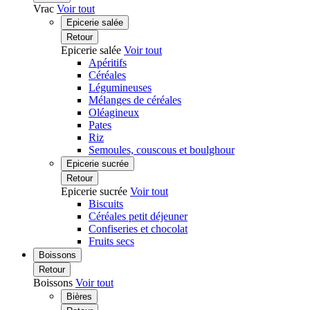
Vrac
Voir tout
Epicerie salée
Retour
Epicerie salée
Voir tout
Apéritifs
Céréales
Légumineuses
Mélanges de céréales
Oléagineux
Pates
Riz
Semoules, couscous et boulghour
Epicerie sucrée
Retour
Epicerie sucrée
Voir tout
Biscuits
Céréales petit déjeuner
Confiseries et chocolat
Fruits secs
Boissons
Retour
Boissons
Voir tout
Bières