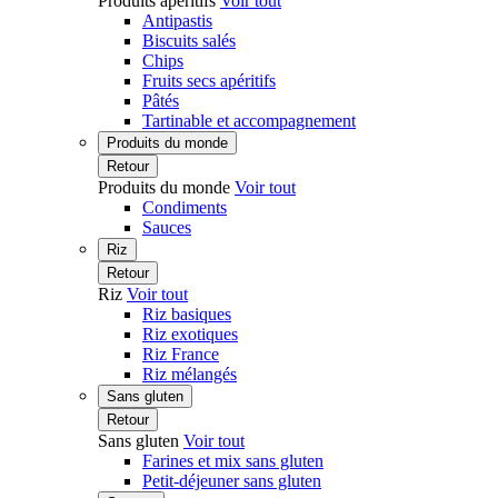
Produits apéritifs
Voir tout
Antipastis
Biscuits salés
Chips
Fruits secs apéritifs
Pâtés
Tartinable et accompagnement
Produits du monde
Retour
Produits du monde
Voir tout
Condiments
Sauces
Riz
Retour
Riz
Voir tout
Riz basiques
Riz exotiques
Riz France
Riz mélangés
Sans gluten
Retour
Sans gluten
Voir tout
Farines et mix sans gluten
Petit-déjeuner sans gluten