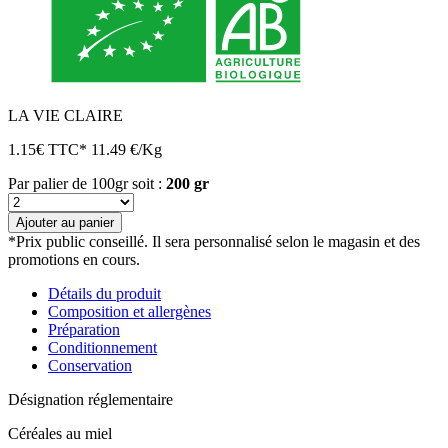
LA VIE CLAIRE
1.15
€
TTC*
11.49 €/Kg
Par palier de 100gr
soit :
200
gr
quantité
de
Ajouter au panier
Céréales
*Prix public conseillé. Il sera personnalisé selon le magasin et des
soufflées
promotions en cours.
au
miel
Détails du produit
bio
Composition et allergènes
Préparation
Conditionnement
Conservation
Désignation réglementaire
Céréales au miel