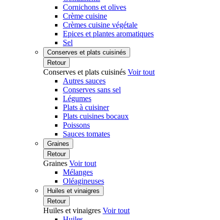
Cornichons et olives
Crème cuisine
Crèmes cuisine végétale
Epices et plantes aromatiques
Sel
Conserves et plats cuisinés
Retour
Conserves et plats cuisinés
Voir tout
Autres sauces
Conserves sans sel
Légumes
Plats à cuisiner
Plats cuisines bocaux
Poissons
Sauces tomates
Graines
Retour
Graines
Voir tout
Mélanges
Oléagineuses
Huiles et vinaigres
Retour
Huiles et vinaigres
Voir tout
Huiles