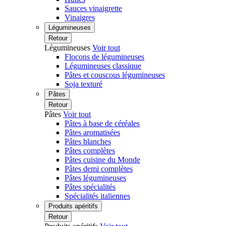
Sauces vinaigrette
Vinaigres
Légumineuses
Retour
Légumineuses
Voir tout
Flocons de légumineuses
Légumineuses classique
Pâtes et couscous légumineuses
Soja texturé
Pâtes
Retour
Pâtes
Voir tout
Pâtes à base de céréales
Pâtes aromatisées
Pâtes blanches
Pâtes complètes
Pâtes cuisine du Monde
Pâtes demi complètes
Pâtes légumineuses
Pâtes spécialités
Spécialités italiennes
Produits apéritifs
Retour