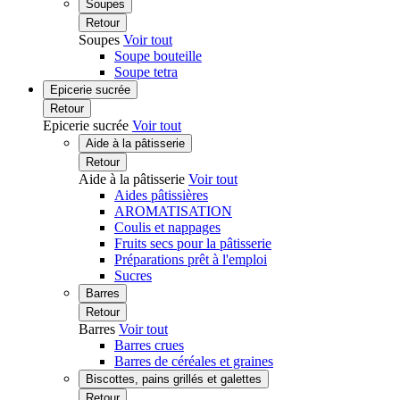
Soupes
Retour
Soupes
Voir tout
Soupe bouteille
Soupe tetra
Epicerie sucrée
Retour
Epicerie sucrée
Voir tout
Aide à la pâtisserie
Retour
Aide à la pâtisserie
Voir tout
Aides pâtissières
AROMATISATION
Coulis et nappages
Fruits secs pour la pâtisserie
Préparations prêt à l'emploi
Sucres
Barres
Retour
Barres
Voir tout
Barres crues
Barres de céréales et graines
Biscottes, pains grillés et galettes
Retour