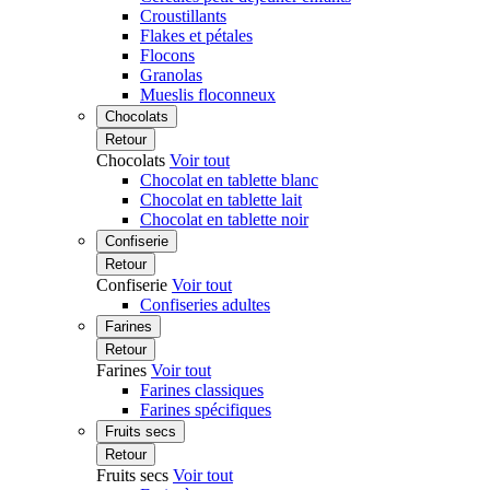
Croustillants
Flakes et pétales
Flocons
Granolas
Mueslis floconneux
Chocolats
Retour
Chocolats
Voir tout
Chocolat en tablette blanc
Chocolat en tablette lait
Chocolat en tablette noir
Confiserie
Retour
Confiserie
Voir tout
Confiseries adultes
Farines
Retour
Farines
Voir tout
Farines classiques
Farines spécifiques
Fruits secs
Retour
Fruits secs
Voir tout