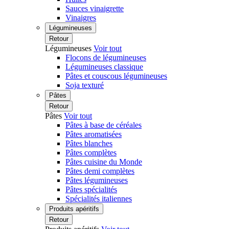
Sauces vinaigrette
Vinaigres
Légumineuses
Retour
Légumineuses
Voir tout
Flocons de légumineuses
Légumineuses classique
Pâtes et couscous légumineuses
Soja texturé
Pâtes
Retour
Pâtes
Voir tout
Pâtes à base de céréales
Pâtes aromatisées
Pâtes blanches
Pâtes complètes
Pâtes cuisine du Monde
Pâtes demi complètes
Pâtes légumineuses
Pâtes spécialités
Spécialités italiennes
Produits apéritifs
Retour