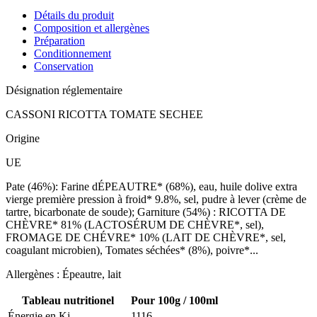
Détails du produit
Composition et allergènes
Préparation
Conditionnement
Conservation
Désignation réglementaire
CASSONI RICOTTA TOMATE SECHEE
Origine
UE
Pate (46%): Farine dÉPEAUTRE* (68%), eau, huile dolive extra
vierge première pression à froid* 9.8%, sel, pudre à lever (crème de
tartre, bicarbonate de soude); Garniture (54%) : RICOTTA DE
CHÈVRE* 81% (LACTOSÉRUM DE CHÈVRE*, sel),
FROMAGE DE CHÉVRE* 10% (LAIT DE CHÈVRE*, sel,
coagulant microbien), Tomates séchées* (8%), poivre*...
Allergènes : Épeautre, lait
Tableau nutritionel
Pour 100g / 100ml
Énergie en Kj
1116