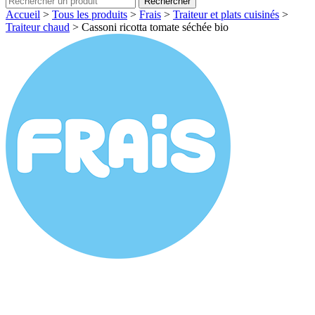
Rechercher
Accueil
>
Tous les produits
>
Frais
>
Traiteur et plats cuisinés
>
Traiteur chaud
>
Cassoni ricotta tomate séchée bio