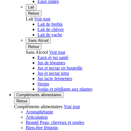
Eaux plates
Lait
Retour
Lait
Voir tout
Lait de brebis
Lait de chèvre
Lait de vache
Sans Alcool
Retour
Sans Alcool
Voir tout
Eaux et jus santé
Jus de légumes
Jus et nectar en bouteille
Jus et nectar tetra
Jus lacto fermentes
Sirops
Sodas et pétillants aux plantes
Compléments alimentaires
Retour
Compléments alimentaires
Voir tout
Aromathérapie
Articulation
Beauté Peau, cheveux et ongles
Bien-être féminin