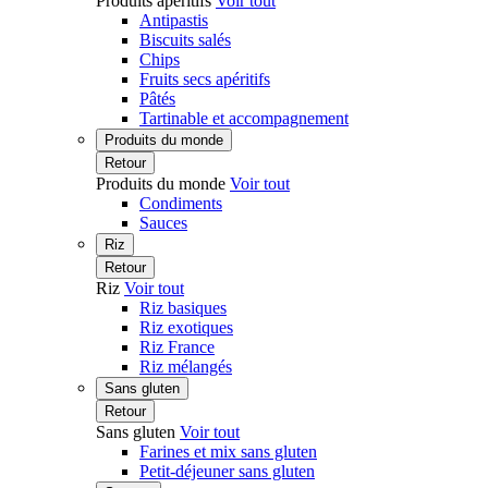
Produits apéritifs
Voir tout
Antipastis
Biscuits salés
Chips
Fruits secs apéritifs
Pâtés
Tartinable et accompagnement
Produits du monde
Retour
Produits du monde
Voir tout
Condiments
Sauces
Riz
Retour
Riz
Voir tout
Riz basiques
Riz exotiques
Riz France
Riz mélangés
Sans gluten
Retour
Sans gluten
Voir tout
Farines et mix sans gluten
Petit-déjeuner sans gluten