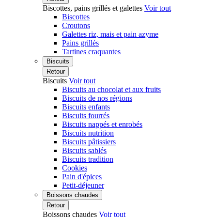
Biscottes, pains grillés et galettes
Voir tout
Biscottes
Croutons
Galettes riz, mais et pain azyme
Pains grillés
Tartines craquantes
Biscuits
Retour
Biscuits
Voir tout
Biscuits au chocolat et aux fruits
Biscuits de nos régions
Biscuits enfants
Biscuits fourrés
Biscuits nappés et enrobés
Biscuits nutrition
Biscuits pâtissiers
Biscuits sablés
Biscuits tradition
Cookies
Pain d'épices
Petit-déjeuner
Boissons chaudes
Retour
Boissons chaudes
Voir tout