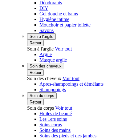
Déodorants
DIY
Gel douche et bains
Hygiène intime
Mouchoir et papier toilette
Savons
Soin à l'argile
Retour
Soin à l'argile
Voir tout
Argile
Masque argile
Soin des cheveux
Retour
Soin des cheveux
Voir tout
Apres-shampooings et démêlants
Shampooings
Soin du corps
Retour
Soin du corps
Voir tout
Huiles de beauté
Les 1ers soins
Soins corps
Soins des mains
Soins des pieds et des jambes