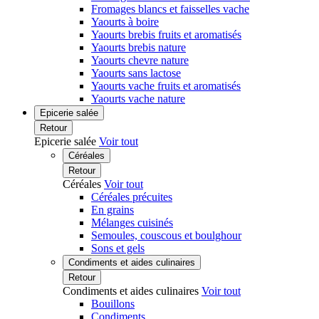
Fromages blancs et faisselles vache
Yaourts à boire
Yaourts brebis fruits et aromatisés
Yaourts brebis nature
Yaourts chevre nature
Yaourts sans lactose
Yaourts vache fruits et aromatisés
Yaourts vache nature
Epicerie salée
Retour
Epicerie salée
Voir tout
Céréales
Retour
Céréales
Voir tout
Céréales précuites
En grains
Mélanges cuisinés
Semoules, couscous et boulghour
Sons et gels
Condiments et aides culinaires
Retour
Condiments et aides culinaires
Voir tout
Bouillons
Condiments