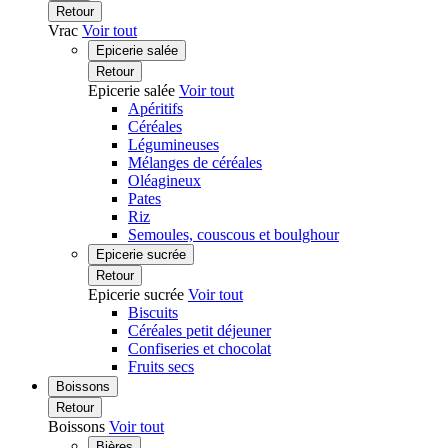
Retour
Vrac
Voir tout
Epicerie salée
Retour
Epicerie salée
Voir tout
Apéritifs
Céréales
Légumineuses
Mélanges de céréales
Oléagineux
Pates
Riz
Semoules, couscous et boulghour
Epicerie sucrée
Retour
Epicerie sucrée
Voir tout
Biscuits
Céréales petit déjeuner
Confiseries et chocolat
Fruits secs
Boissons
Retour
Boissons
Voir tout
Bières