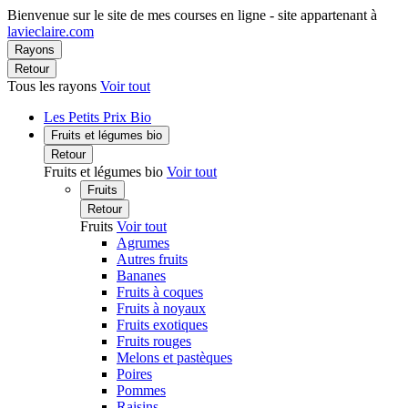
Bienvenue sur le site de mes courses en ligne - site appartenant à
lavieclaire.com
Rayons
Retour
Tous les rayons
Voir tout
Les Petits Prix Bio
Fruits et légumes bio
Retour
Fruits et légumes bio
Voir tout
Fruits
Retour
Fruits
Voir tout
Agrumes
Autres fruits
Bananes
Fruits à coques
Fruits à noyaux
Fruits exotiques
Fruits rouges
Melons et pastèques
Poires
Pommes
Raisins