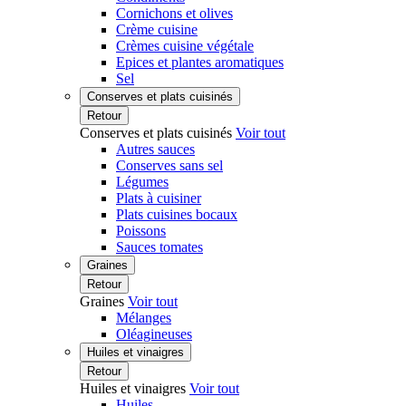
Cornichons et olives
Crème cuisine
Crèmes cuisine végétale
Epices et plantes aromatiques
Sel
Conserves et plats cuisinés
Retour
Conserves et plats cuisinés
Voir tout
Autres sauces
Conserves sans sel
Légumes
Plats à cuisiner
Plats cuisines bocaux
Poissons
Sauces tomates
Graines
Retour
Graines
Voir tout
Mélanges
Oléagineuses
Huiles et vinaigres
Retour
Huiles et vinaigres
Voir tout
Huiles