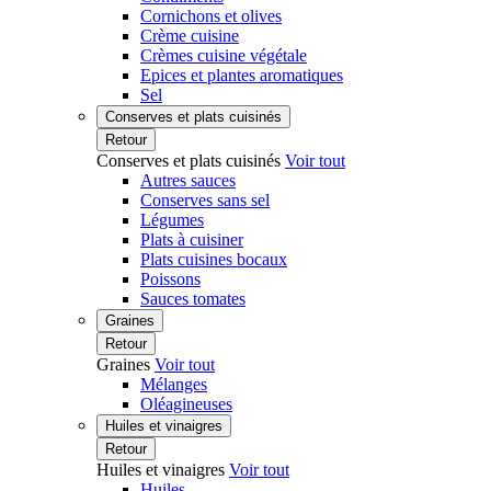
Cornichons et olives
Crème cuisine
Crèmes cuisine végétale
Epices et plantes aromatiques
Sel
Conserves et plats cuisinés
Retour
Conserves et plats cuisinés
Voir tout
Autres sauces
Conserves sans sel
Légumes
Plats à cuisiner
Plats cuisines bocaux
Poissons
Sauces tomates
Graines
Retour
Graines
Voir tout
Mélanges
Oléagineuses
Huiles et vinaigres
Retour
Huiles et vinaigres
Voir tout
Huiles