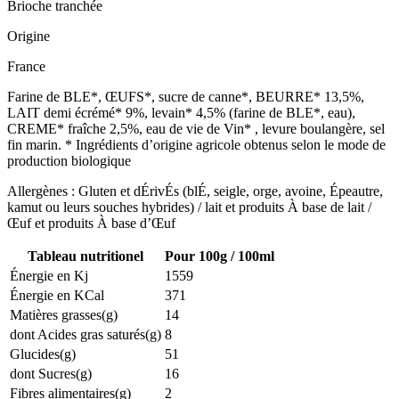
Brioche tranchée
Origine
France
Farine de BLE*, ŒUFS*, sucre de canne*, BEURRE* 13,5%,
LAIT demi écrémé* 9%, levain* 4,5% (farine de BLE*, eau),
CREME* fraîche 2,5%, eau de vie de Vin* , levure boulangère, sel
fin marin. * Ingrédients d’origine agricole obtenus selon le mode de
production biologique
Allergènes : Gluten et dÉrivÉs (blÉ, seigle, orge, avoine, Épeautre,
kamut ou leurs souches hybrides) / lait et produits À base de lait /
Œuf et produits À base d’Œuf
Tableau nutritionel
Pour 100g / 100ml
Énergie en Kj
1559
Énergie en KCal
371
Matières grasses(g)
14
dont Acides gras saturés(g)
8
Glucides(g)
51
dont Sucres(g)
16
Fibres alimentaires(g)
2