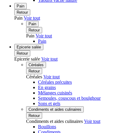
Yaourts vache nature
Pain
Retour
Pain
Voir tout
Pain
Retour
Pain
Voir tout
Pain
Epicerie salée
Retour
Epicerie salée
Voir tout
Céréales
Retour
Céréales
Voir tout
Céréales précuites
En grains
Mélanges cuisinés
Semoules, couscous et boulghour
Sons et gels
Condiments et aides culinaires
Retour
Condiments et aides culinaires
Voir tout
Bouillons
Condiments