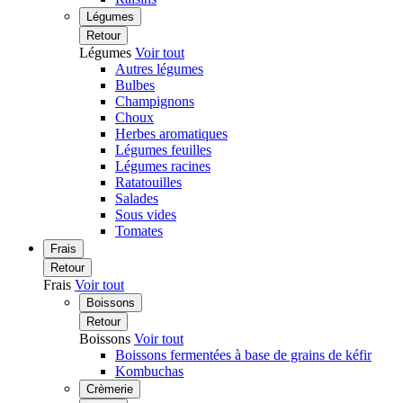
Légumes
Retour
Légumes
Voir tout
Autres légumes
Bulbes
Champignons
Choux
Herbes aromatiques
Légumes feuilles
Légumes racines
Ratatouilles
Salades
Sous vides
Tomates
Frais
Retour
Frais
Voir tout
Boissons
Retour
Boissons
Voir tout
Boissons fermentées à base de grains de kéfir
Kombuchas
Crèmerie