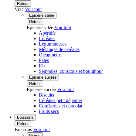
Retour
Vrac
Voir tout
Epicerie salée
Retour
Epicerie salée
Voir tout
Apéritifs
Céréales
Légumineuses
Mélanges de céréales
Oléagineux
Pates
Riz
Semoules, couscous et boulghour
Epicerie sucrée
Retour
Epicerie sucrée
Voir tout
Biscuits
Céréales petit déjeuner
Confiseries et chocolat
Fruits secs
Boissons
Retour
Boissons
Voir tout
Bières