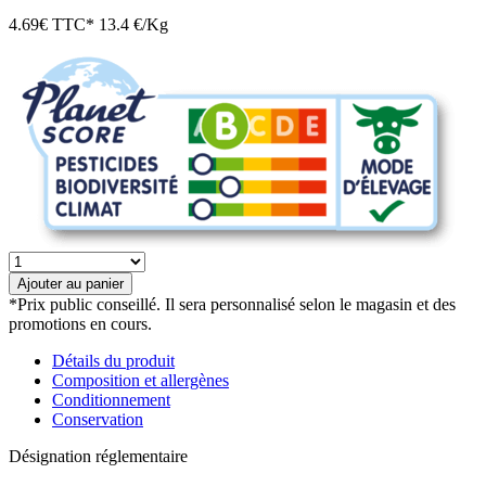
4.69
€
TTC*
13.4 €/Kg
quantité
de
Ajouter au panier
Brioche
*Prix public conseillé. Il sera personnalisé selon le magasin et des
pur
promotions en cours.
beurre
bio
Détails du produit
Composition et allergènes
Conditionnement
Conservation
Désignation réglementaire