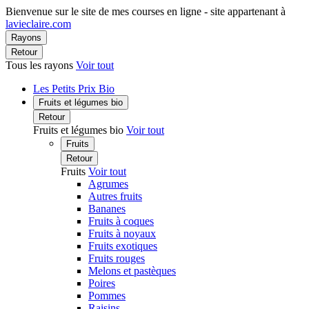
Bienvenue sur le site de mes courses en ligne - site appartenant à
lavieclaire.com
Rayons
Retour
Tous les rayons
Voir tout
Les Petits Prix Bio
Fruits et légumes bio
Retour
Fruits et légumes bio
Voir tout
Fruits
Retour
Fruits
Voir tout
Agrumes
Autres fruits
Bananes
Fruits à coques
Fruits à noyaux
Fruits exotiques
Fruits rouges
Melons et pastèques
Poires
Pommes
Raisins