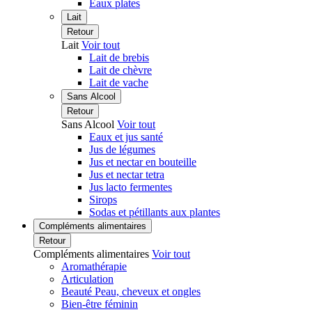
Eaux plates
Lait
Retour
Lait
Voir tout
Lait de brebis
Lait de chèvre
Lait de vache
Sans Alcool
Retour
Sans Alcool
Voir tout
Eaux et jus santé
Jus de légumes
Jus et nectar en bouteille
Jus et nectar tetra
Jus lacto fermentes
Sirops
Sodas et pétillants aux plantes
Compléments alimentaires
Retour
Compléments alimentaires
Voir tout
Aromathérapie
Articulation
Beauté Peau, cheveux et ongles
Bien-être féminin