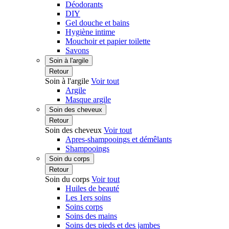
Déodorants
DIY
Gel douche et bains
Hygiène intime
Mouchoir et papier toilette
Savons
Soin à l'argile
Retour
Soin à l'argile
Voir tout
Argile
Masque argile
Soin des cheveux
Retour
Soin des cheveux
Voir tout
Apres-shampooings et démêlants
Shampooings
Soin du corps
Retour
Soin du corps
Voir tout
Huiles de beauté
Les 1ers soins
Soins corps
Soins des mains
Soins des pieds et des jambes