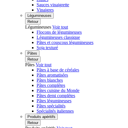
Sauces vinaigrette
Vinaigres
Légumineuses
Retour
Légumineuses
Voir tout
Flocons de légumineuses
Légumineuses classique
Pâtes et couscous légumineuses
Soja texturé
Pâtes
Retour
Pâtes
Voir tout
Pâtes à base de céréales
Pâtes aromatisées
Pâtes blanches
Pâtes complètes
Pâtes cuisine du Monde
Pâtes demi complètes
Pâtes légumineuses
Pâtes spécialités
Spécialités italiennes
Produits apéritifs
Retour