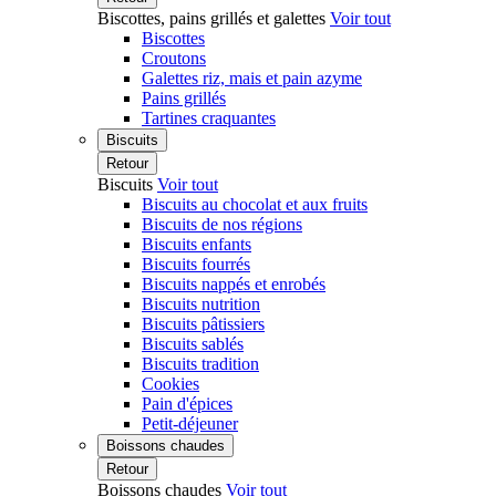
Biscottes, pains grillés et galettes
Voir tout
Biscottes
Croutons
Galettes riz, mais et pain azyme
Pains grillés
Tartines craquantes
Biscuits
Retour
Biscuits
Voir tout
Biscuits au chocolat et aux fruits
Biscuits de nos régions
Biscuits enfants
Biscuits fourrés
Biscuits nappés et enrobés
Biscuits nutrition
Biscuits pâtissiers
Biscuits sablés
Biscuits tradition
Cookies
Pain d'épices
Petit-déjeuner
Boissons chaudes
Retour
Boissons chaudes
Voir tout