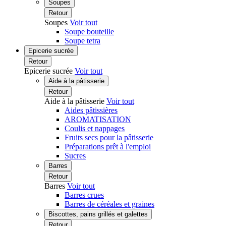
Soupes
Retour
Soupes
Voir tout
Soupe bouteille
Soupe tetra
Epicerie sucrée
Retour
Epicerie sucrée
Voir tout
Aide à la pâtisserie
Retour
Aide à la pâtisserie
Voir tout
Aides pâtissières
AROMATISATION
Coulis et nappages
Fruits secs pour la pâtisserie
Préparations prêt à l'emploi
Sucres
Barres
Retour
Barres
Voir tout
Barres crues
Barres de céréales et graines
Biscottes, pains grillés et galettes
Retour