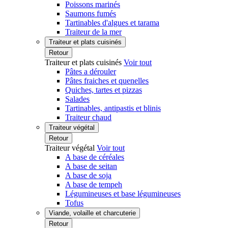
Poissons marinés
Saumons fumés
Tartinables d'algues et tarama
Traiteur de la mer
Traiteur et plats cuisinés
Retour
Traiteur et plats cuisinés
Voir tout
Pâtes a dérouler
Pâtes fraiches et quenelles
Quiches, tartes et pizzas
Salades
Tartinables, antipastis et blinis
Traiteur chaud
Traiteur végétal
Retour
Traiteur végétal
Voir tout
A base de céréales
A base de seitan
A base de soja
A base de tempeh
Légumineuses et base légumineuses
Tofus
Viande, volaille et charcuterie
Retour