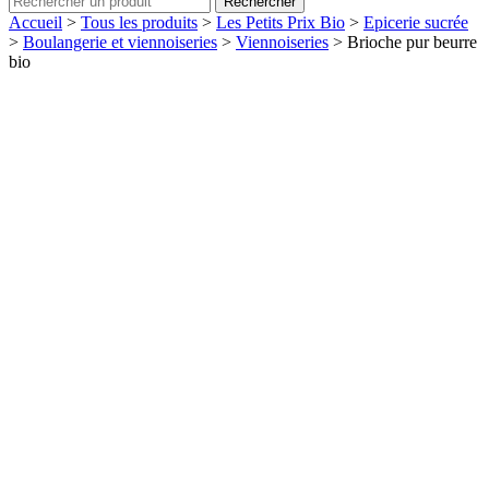
Rechercher
Accueil
>
Tous les produits
>
Les Petits Prix Bio
>
Epicerie sucrée
>
Boulangerie et viennoiseries
>
Viennoiseries
>
Brioche pur beurre
bio