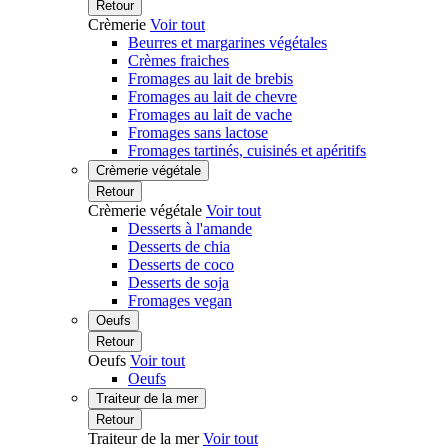
Retour
Crèmerie
Voir tout
Beurres et margarines végétales
Crèmes fraiches
Fromages au lait de brebis
Fromages au lait de chevre
Fromages au lait de vache
Fromages sans lactose
Fromages tartinés, cuisinés et apéritifs
Crèmerie végétale
Retour
Crèmerie végétale
Voir tout
Desserts à l'amande
Desserts de chia
Desserts de coco
Desserts de soja
Fromages vegan
Oeufs
Retour
Oeufs
Voir tout
Oeufs
Traiteur de la mer
Retour
Traiteur de la mer
Voir tout