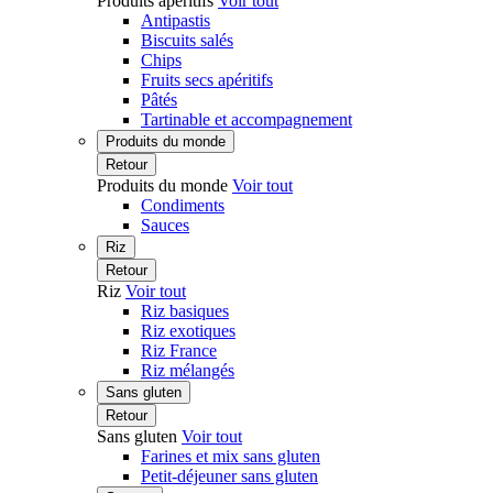
Produits apéritifs
Voir tout
Antipastis
Biscuits salés
Chips
Fruits secs apéritifs
Pâtés
Tartinable et accompagnement
Produits du monde
Retour
Produits du monde
Voir tout
Condiments
Sauces
Riz
Retour
Riz
Voir tout
Riz basiques
Riz exotiques
Riz France
Riz mélangés
Sans gluten
Retour
Sans gluten
Voir tout
Farines et mix sans gluten
Petit-déjeuner sans gluten