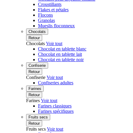
Croustillants
Flakes et pétales
Flocons
Granolas
Mueslis floconneux
Chocolats
Retour
Chocolats
Voir tout
Chocolat en tablette blanc
Chocolat en tablette lait
Chocolat en tablette noir
Confiserie
Retour
Confiserie
Voir tout
Confiseries adultes
Farines
Retour
Farines
Voir tout
Farines classiques
Farines spécifiques
Fruits secs
Retour
Fruits secs
Voir tout