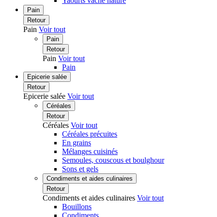
Yaourts vache nature
Pain
Retour
Pain
Voir tout
Pain
Retour
Pain
Voir tout
Pain
Epicerie salée
Retour
Epicerie salée
Voir tout
Céréales
Retour
Céréales
Voir tout
Céréales précuites
En grains
Mélanges cuisinés
Semoules, couscous et boulghour
Sons et gels
Condiments et aides culinaires
Retour
Condiments et aides culinaires
Voir tout
Bouillons
Condiments