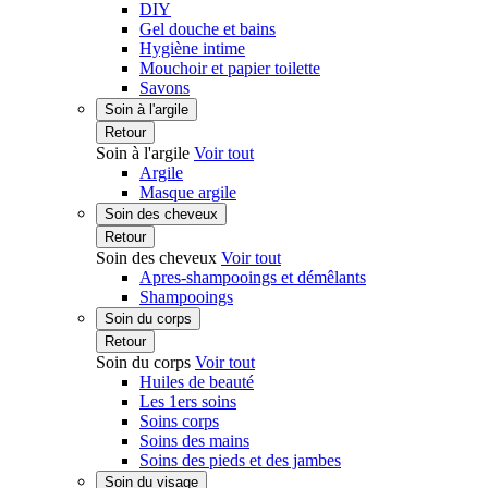
DIY
Gel douche et bains
Hygiène intime
Mouchoir et papier toilette
Savons
Soin à l'argile
Retour
Soin à l'argile
Voir tout
Argile
Masque argile
Soin des cheveux
Retour
Soin des cheveux
Voir tout
Apres-shampooings et démêlants
Shampooings
Soin du corps
Retour
Soin du corps
Voir tout
Huiles de beauté
Les 1ers soins
Soins corps
Soins des mains
Soins des pieds et des jambes
Soin du visage