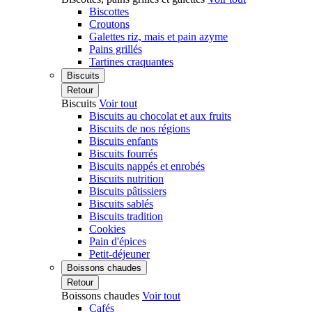
Biscottes
Croutons
Galettes riz, mais et pain azyme
Pains grillés
Tartines craquantes
Biscuits
Retour
Biscuits
Voir tout
Biscuits au chocolat et aux fruits
Biscuits de nos régions
Biscuits enfants
Biscuits fourrés
Biscuits nappés et enrobés
Biscuits nutrition
Biscuits pâtissiers
Biscuits sablés
Biscuits tradition
Cookies
Pain d'épices
Petit-déjeuner
Boissons chaudes
Retour
Boissons chaudes
Voir tout
Cafés