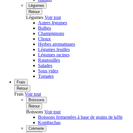
Légumes
Retour
Légumes
Voir tout
Autres légumes
Bulbes
Champignons
Choux
Herbes aromatiques
Légumes feuilles
Légumes racines
Ratatouilles
Salades
Sous vides
Tomates
Frais
Retour
Frais
Voir tout
Boissons
Retour
Boissons
Voir tout
Boissons fermentées à base de grains de kéfir
Kombuchas
Crèmerie