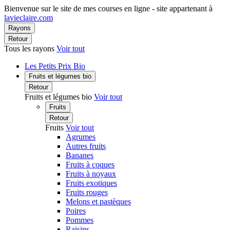
Bienvenue sur le site de mes courses en ligne - site appartenant à
lavieclaire.com
Rayons
Retour
Tous les rayons
Voir tout
Les Petits Prix Bio
Fruits et légumes bio
Retour
Fruits et légumes bio
Voir tout
Fruits
Retour
Fruits
Voir tout
Agrumes
Autres fruits
Bananes
Fruits à coques
Fruits à noyaux
Fruits exotiques
Fruits rouges
Melons et pastèques
Poires
Pommes
Raisins