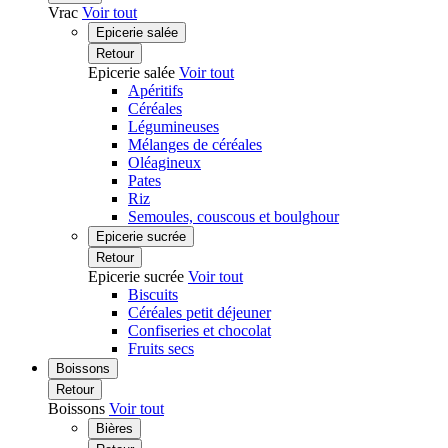
Vrac
Voir tout
Epicerie salée
Retour
Epicerie salée
Voir tout
Apéritifs
Céréales
Légumineuses
Mélanges de céréales
Oléagineux
Pates
Riz
Semoules, couscous et boulghour
Epicerie sucrée
Retour
Epicerie sucrée
Voir tout
Biscuits
Céréales petit déjeuner
Confiseries et chocolat
Fruits secs
Boissons
Retour
Boissons
Voir tout
Bières