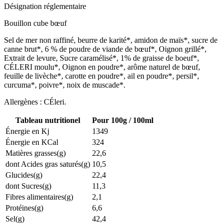
Désignation réglementaire
Bouillon cube bœuf
Sel de mer non raffiné, beurre de karité*, amidon de maïs*, sucre de
canne brut*, 6 % de poudre de viande de bœuf*, Oignon grillé*,
Extrait de levure, Sucre caramélisé*, 1% de graisse de boeuf*,
CÉLERI moulu*, Oignon en poudre*, arôme naturel de bœuf,
feuille de livèche*, carotte en poudre*, ail en poudre*, persil*,
curcuma*, poivre*, noix de muscade*.
Allergènes : CÉleri.
Tableau nutritionel
Pour 100g / 100ml
Énergie en Kj
1349
Énergie en KCal
324
Matières grasses(g)
22,6
dont Acides gras saturés(g)
10,5
Glucides(g)
22,4
dont Sucres(g)
11,3
Fibres alimentaires(g)
2,1
Protéines(g)
6,6
Sel(g)
42,4