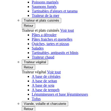
Poissons marinés
Saumons fumés
Tartinables d'algues et tarama
Traiteur de la mer
Traiteur et plats cuisinés
Retour
Traiteur et plats cuisinés
Voir tout
Pâtes a dérouler
Pâtes fraiches et quenelles
Quiches, tartes et pizzas
Salades
Tartinables, antipastis et blinis
Traiteur chaud
Traiteur végétal
Retour
Traiteur végétal
Voir tout
A base de céréales
A base de seitan
A base de soja
A base de tempeh
Légumineuses et base légumineuses
Tofus
Viande, volaille et charcuterie
Retour