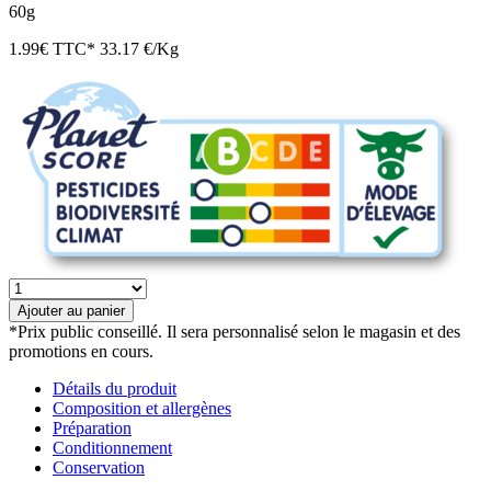
60g
1.99
€
TTC*
33.17 €/Kg
quantité
de
Ajouter au panier
Bouillon
*Prix public conseillé. Il sera personnalisé selon le magasin et des
cube
promotions en cours.
de
buf
Détails du produit
Composition et allergènes
bio
Préparation
Conditionnement
Conservation