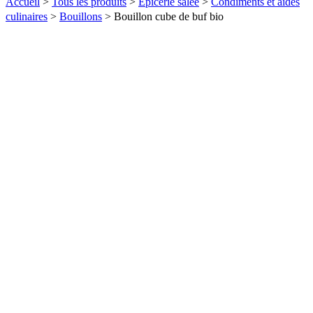
Accueil
>
Tous les produits
>
Epicerie salée
>
Condiments et aides
culinaires
>
Bouillons
>
Bouillon cube de buf bio