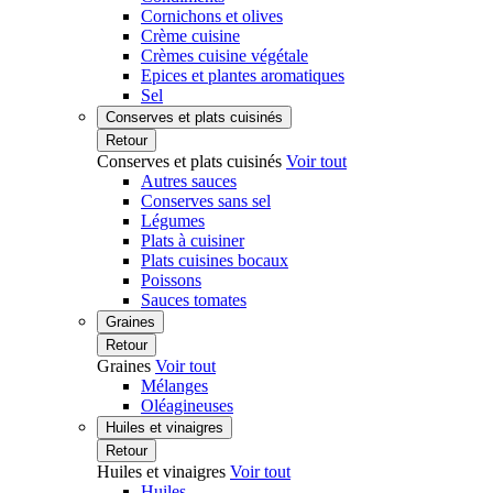
Cornichons et olives
Crème cuisine
Crèmes cuisine végétale
Epices et plantes aromatiques
Sel
Conserves et plats cuisinés
Retour
Conserves et plats cuisinés
Voir tout
Autres sauces
Conserves sans sel
Légumes
Plats à cuisiner
Plats cuisines bocaux
Poissons
Sauces tomates
Graines
Retour
Graines
Voir tout
Mélanges
Oléagineuses
Huiles et vinaigres
Retour
Huiles et vinaigres
Voir tout
Huiles