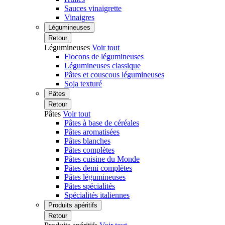
Sauces vinaigrette
Vinaigres
Légumineuses
Retour
Légumineuses
Voir tout
Flocons de légumineuses
Légumineuses classique
Pâtes et couscous légumineuses
Soja texturé
Pâtes
Retour
Pâtes
Voir tout
Pâtes à base de céréales
Pâtes aromatisées
Pâtes blanches
Pâtes complètes
Pâtes cuisine du Monde
Pâtes demi complètes
Pâtes légumineuses
Pâtes spécialités
Spécialités italiennes
Produits apéritifs
Retour