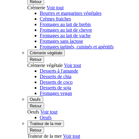
Retour
Crèmerie
Voir tout
Beurres et margarines végétales
Crèmes fraiches
Fromages au lait de brebis
Fromages au lait de chevre
Fromages au lait de vache
Fromages sans lactose
Fromages tartinés, cuisinés et apéritifs
Crèmerie végétale
Retour
Crèmerie végétale
Voir tout
Desserts à l'amande
Desserts de chia
Desserts de coco
Desserts de soja
Fromages vegan
Oeufs
Retour
Oeufs
Voir tout
Oeufs
Traiteur de la mer
Retour
Traiteur de la mer
Voir tout