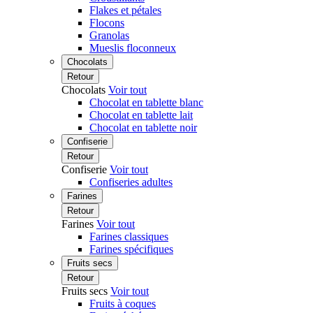
Flakes et pétales
Flocons
Granolas
Mueslis floconneux
Chocolats
Retour
Chocolats
Voir tout
Chocolat en tablette blanc
Chocolat en tablette lait
Chocolat en tablette noir
Confiserie
Retour
Confiserie
Voir tout
Confiseries adultes
Farines
Retour
Farines
Voir tout
Farines classiques
Farines spécifiques
Fruits secs
Retour
Fruits secs
Voir tout
Fruits à coques