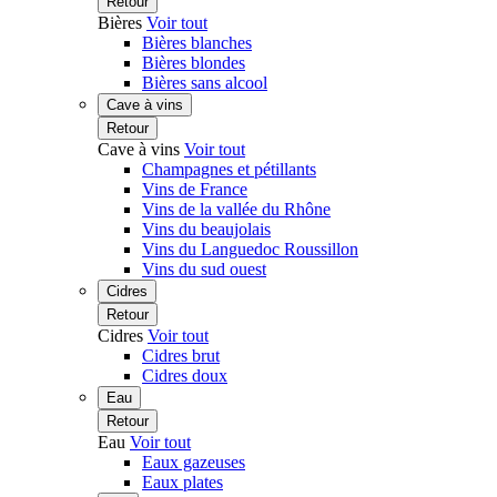
Retour
Bières
Voir tout
Bières blanches
Bières blondes
Bières sans alcool
Cave à vins
Retour
Cave à vins
Voir tout
Champagnes et pétillants
Vins de France
Vins de la vallée du Rhône
Vins du beaujolais
Vins du Languedoc Roussillon
Vins du sud ouest
Cidres
Retour
Cidres
Voir tout
Cidres brut
Cidres doux
Eau
Retour
Eau
Voir tout
Eaux gazeuses
Eaux plates