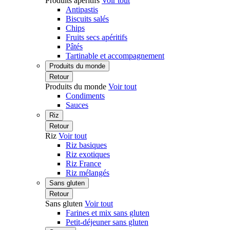
Produits apéritifs
Voir tout
Antipastis
Biscuits salés
Chips
Fruits secs apéritifs
Pâtés
Tartinable et accompagnement
Produits du monde
Retour
Produits du monde
Voir tout
Condiments
Sauces
Riz
Retour
Riz
Voir tout
Riz basiques
Riz exotiques
Riz France
Riz mélangés
Sans gluten
Retour
Sans gluten
Voir tout
Farines et mix sans gluten
Petit-déjeuner sans gluten