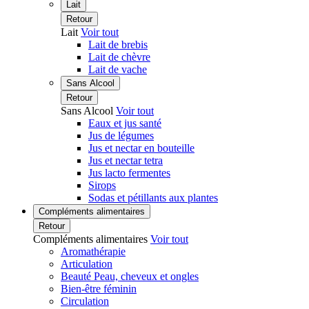
Lait
Retour
Lait
Voir tout
Lait de brebis
Lait de chèvre
Lait de vache
Sans Alcool
Retour
Sans Alcool
Voir tout
Eaux et jus santé
Jus de légumes
Jus et nectar en bouteille
Jus et nectar tetra
Jus lacto fermentes
Sirops
Sodas et pétillants aux plantes
Compléments alimentaires
Retour
Compléments alimentaires
Voir tout
Aromathérapie
Articulation
Beauté Peau, cheveux et ongles
Bien-être féminin
Circulation