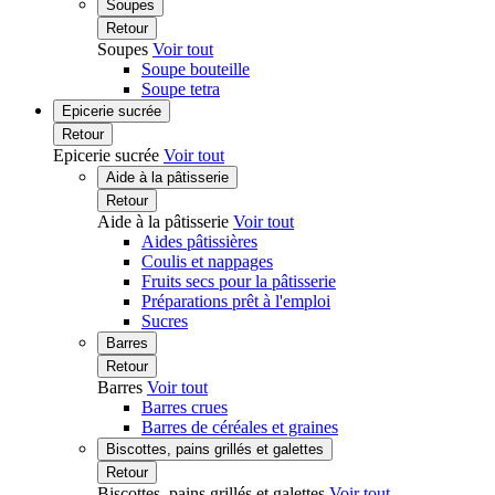
Soupes
Retour
Soupes
Voir tout
Soupe bouteille
Soupe tetra
Epicerie sucrée
Retour
Epicerie sucrée
Voir tout
Aide à la pâtisserie
Retour
Aide à la pâtisserie
Voir tout
Aides pâtissières
Coulis et nappages
Fruits secs pour la pâtisserie
Préparations prêt à l'emploi
Sucres
Barres
Retour
Barres
Voir tout
Barres crues
Barres de céréales et graines
Biscottes, pains grillés et galettes
Retour
Biscottes, pains grillés et galettes
Voir tout