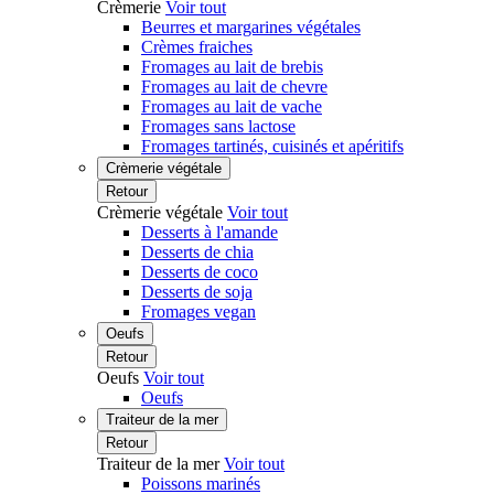
Crèmerie
Voir tout
Beurres et margarines végétales
Crèmes fraiches
Fromages au lait de brebis
Fromages au lait de chevre
Fromages au lait de vache
Fromages sans lactose
Fromages tartinés, cuisinés et apéritifs
Crèmerie végétale
Retour
Crèmerie végétale
Voir tout
Desserts à l'amande
Desserts de chia
Desserts de coco
Desserts de soja
Fromages vegan
Oeufs
Retour
Oeufs
Voir tout
Oeufs
Traiteur de la mer
Retour
Traiteur de la mer
Voir tout
Poissons marinés