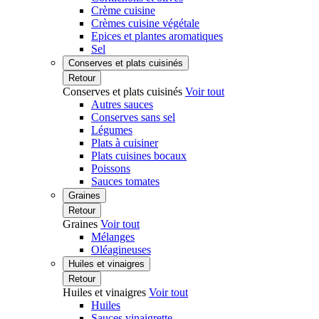
Crème cuisine
Crèmes cuisine végétale
Epices et plantes aromatiques
Sel
Conserves et plats cuisinés
Retour
Conserves et plats cuisinés
Voir tout
Autres sauces
Conserves sans sel
Légumes
Plats à cuisiner
Plats cuisines bocaux
Poissons
Sauces tomates
Graines
Retour
Graines
Voir tout
Mélanges
Oléagineuses
Huiles et vinaigres
Retour
Huiles et vinaigres
Voir tout
Huiles
Sauces vinaigrette