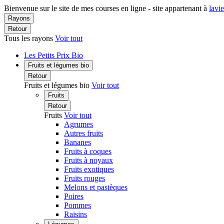
Bienvenue sur le site de mes courses en ligne - site appartenant à
lavi
Rayons
Retour
Tous les rayons
Voir tout
Les Petits Prix Bio
Fruits et légumes bio
Retour
Fruits et légumes bio
Voir tout
Fruits
Retour
Fruits
Voir tout
Agrumes
Autres fruits
Bananes
Fruits à coques
Fruits à noyaux
Fruits exotiques
Fruits rouges
Melons et pastèques
Poires
Pommes
Raisins