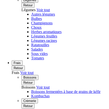
Légumes
Retour
Légumes
Voir tout
Autres légumes
Bulbes
Champignons
Choux
Herbes aromatiques
Légumes feuilles
Légumes racines
Ratatouilles
Salades
Sous vides
Tomates
Frais
Retour
Frais
Voir tout
Boissons
Retour
Boissons
Voir tout
Boissons fermentées à base de grains de kéfir
Kombuchas
Crèmerie
Retour