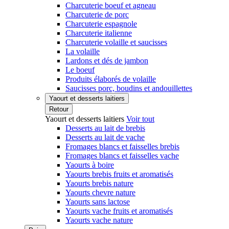
Charcuterie boeuf et agneau
Charcuterie de porc
Charcuterie espagnole
Charcuterie italienne
Charcuterie volaille et saucisses
La volaille
Lardons et dés de jambon
Le boeuf
Produits élaborés de volaille
Saucisses porc, boudins et andouillettes
Yaourt et desserts laitiers
Retour
Yaourt et desserts laitiers
Voir tout
Desserts au lait de brebis
Desserts au lait de vache
Fromages blancs et faisselles brebis
Fromages blancs et faisselles vache
Yaourts à boire
Yaourts brebis fruits et aromatisés
Yaourts brebis nature
Yaourts chevre nature
Yaourts sans lactose
Yaourts vache fruits et aromatisés
Yaourts vache nature