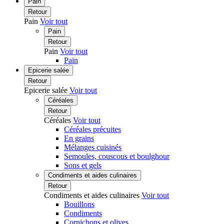
Pain
Retour
Pain
Voir tout
Pain
Retour
Pain
Voir tout
Pain
Epicerie salée
Retour
Epicerie salée
Voir tout
Céréales
Retour
Céréales
Voir tout
Céréales précuites
En grains
Mélanges cuisinés
Semoules, couscous et boulghour
Sons et gels
Condiments et aides culinaires
Retour
Condiments et aides culinaires
Voir tout
Bouillons
Condiments
Cornichons et olives