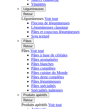
Vinaigres
Légumineuses
Retour
Légumineuses
Voir tout
Flocons de légumineuses
Légumineuses classique
Pâtes et couscous légumineuses
Soja texturé
Pâtes
Retour
Pâtes
Voir tout
Pâtes à base de céréales
Pâtes aromatisées
Pâtes blanches
Pâtes complètes
Pâtes cuisine du Monde
Pâtes demi complètes
Pâtes légumineuses
Pâtes spécialités
Spécialités italiennes
Produits apéritifs
Retour
Produits apéritifs
Voir tout