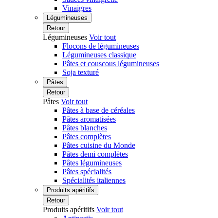
Vinaigres
Légumineuses
Retour
Légumineuses
Voir tout
Flocons de légumineuses
Légumineuses classique
Pâtes et couscous légumineuses
Soja texturé
Pâtes
Retour
Pâtes
Voir tout
Pâtes à base de céréales
Pâtes aromatisées
Pâtes blanches
Pâtes complètes
Pâtes cuisine du Monde
Pâtes demi complètes
Pâtes légumineuses
Pâtes spécialités
Spécialités italiennes
Produits apéritifs
Retour
Produits apéritifs
Voir tout