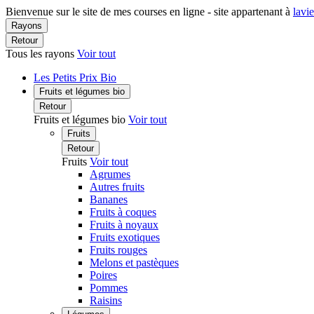
Bienvenue sur le site de mes courses en ligne - site appartenant à
lavi
Rayons
Retour
Tous les rayons
Voir tout
Les Petits Prix Bio
Fruits et légumes bio
Retour
Fruits et légumes bio
Voir tout
Fruits
Retour
Fruits
Voir tout
Agrumes
Autres fruits
Bananes
Fruits à coques
Fruits à noyaux
Fruits exotiques
Fruits rouges
Melons et pastèques
Poires
Pommes
Raisins