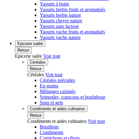
Yaourts à boire
Yaourts brebis fruits et aromatisés
Yaourts brebis nature
Yaourts chevre nature
Yaourts sans lactose
Yaourts vache fruits et aromatisés
Yaourts vache nature
Epicerie salée
Retour
Epicerie salée
Voir tout
Céréales
Retour
Céréales
Voir tout
Céréales précuites
En grains
Mélanges cuisinés
Semoules, couscous et boulghour
Sons et gels
Condiments et aides culinaires
Retour
Condiments et aides culinaires
Voir tout
Bouillons
Condiments
Cornichons et olives