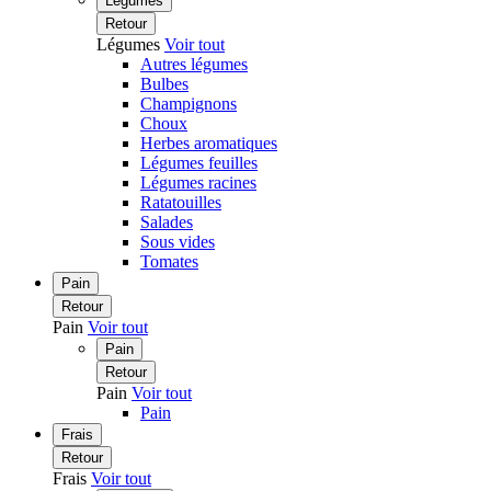
Légumes
Retour
Légumes
Voir tout
Autres légumes
Bulbes
Champignons
Choux
Herbes aromatiques
Légumes feuilles
Légumes racines
Ratatouilles
Salades
Sous vides
Tomates
Pain
Retour
Pain
Voir tout
Pain
Retour
Pain
Voir tout
Pain
Frais
Retour
Frais
Voir tout