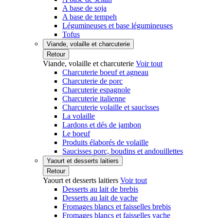
A base de soja
A base de tempeh
Légumineuses et base légumineuses
Tofus
Viande, volaille et charcuterie
Retour
Viande, volaille et charcuterie
Voir tout
Charcuterie boeuf et agneau
Charcuterie de porc
Charcuterie espagnole
Charcuterie italienne
Charcuterie volaille et saucisses
La volaille
Lardons et dés de jambon
Le boeuf
Produits élaborés de volaille
Saucisses porc, boudins et andouillettes
Yaourt et desserts laitiers
Retour
Yaourt et desserts laitiers
Voir tout
Desserts au lait de brebis
Desserts au lait de vache
Fromages blancs et faisselles brebis
Fromages blancs et faisselles vache