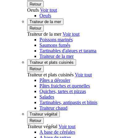
Retour
Oeufs
Voir tout
Oeufs
Traiteur de la mer
Retour
Traiteur de la mer
Voir tout
Poissons marinés
Saumons fumés
Tartinables d'algues et tarama
Traiteur de la mer
Traiteur et plats cuisinés
Retour
Traiteur et plats cuisinés
Voir tout
Pâtes a dérouler
Pâtes fraiches et quenelles
Quiches, tartes et pizzas
Salades
Tartinables, antipastis et blinis
Traiteur chaud
Traiteur végétal
Retour
Traiteur végétal
Voir tout
A base de céréales
A base de seitan