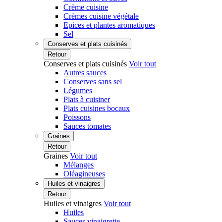
Crème cuisine
Crèmes cuisine végétale
Epices et plantes aromatiques
Sel
Conserves et plats cuisinés
Retour
Conserves et plats cuisinés
Voir tout
Autres sauces
Conserves sans sel
Légumes
Plats à cuisiner
Plats cuisines bocaux
Poissons
Sauces tomates
Graines
Retour
Graines
Voir tout
Mélanges
Oléagineuses
Huiles et vinaigres
Retour
Huiles et vinaigres
Voir tout
Huiles
Sauces vinaigrette