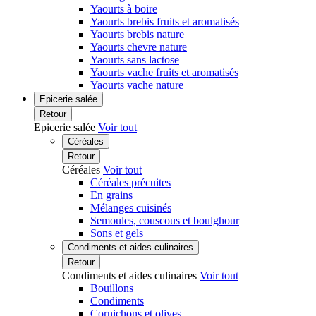
Yaourts à boire
Yaourts brebis fruits et aromatisés
Yaourts brebis nature
Yaourts chevre nature
Yaourts sans lactose
Yaourts vache fruits et aromatisés
Yaourts vache nature
Epicerie salée
Retour
Epicerie salée
Voir tout
Céréales
Retour
Céréales
Voir tout
Céréales précuites
En grains
Mélanges cuisinés
Semoules, couscous et boulghour
Sons et gels
Condiments et aides culinaires
Retour
Condiments et aides culinaires
Voir tout
Bouillons
Condiments
Cornichons et olives