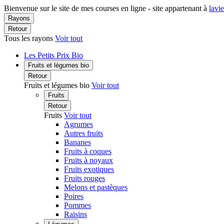
Bienvenue sur le site de mes courses en ligne - site appartenant à
lavi
Rayons
Retour
Tous les rayons
Voir tout
Les Petits Prix Bio
Fruits et légumes bio
Retour
Fruits et légumes bio
Voir tout
Fruits
Retour
Fruits
Voir tout
Agrumes
Autres fruits
Bananes
Fruits à coques
Fruits à noyaux
Fruits exotiques
Fruits rouges
Melons et pastèques
Poires
Pommes
Raisins