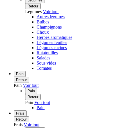
Légumes
Retour
Légumes
Voir tout
Autres légumes
Bulbes
Champignons
Choux
Herbes aromatiques
Légumes feuilles
Légumes racines
Ratatouilles
Salades
Sous vides
Tomates
Pain
Retour
Pain
Voir tout
Pain
Retour
Pain
Voir tout
Pain
Frais
Retour
Frais
Voir tout