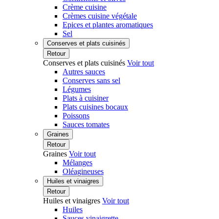
Crème cuisine
Crèmes cuisine végétale
Epices et plantes aromatiques
Sel
Conserves et plats cuisinés
Retour
Conserves et plats cuisinés
Voir tout
Autres sauces
Conserves sans sel
Légumes
Plats à cuisiner
Plats cuisines bocaux
Poissons
Sauces tomates
Graines
Retour
Graines
Voir tout
Mélanges
Oléagineuses
Huiles et vinaigres
Retour
Huiles et vinaigres
Voir tout
Huiles
Sauces vinaigrette