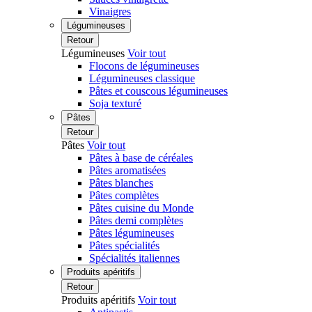
Vinaigres
Légumineuses
Retour
Légumineuses
Voir tout
Flocons de légumineuses
Légumineuses classique
Pâtes et couscous légumineuses
Soja texturé
Pâtes
Retour
Pâtes
Voir tout
Pâtes à base de céréales
Pâtes aromatisées
Pâtes blanches
Pâtes complètes
Pâtes cuisine du Monde
Pâtes demi complètes
Pâtes légumineuses
Pâtes spécialités
Spécialités italiennes
Produits apéritifs
Retour
Produits apéritifs
Voir tout