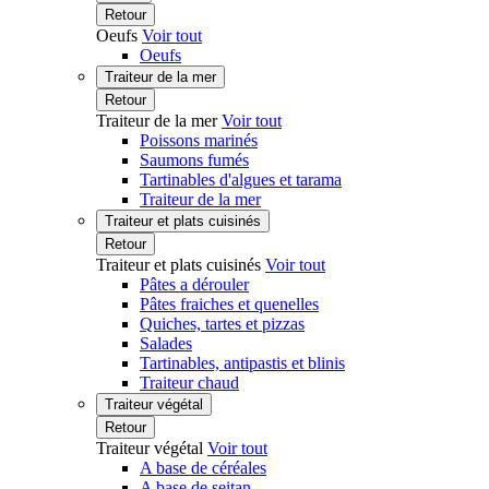
Retour
Oeufs
Voir tout
Oeufs
Traiteur de la mer
Retour
Traiteur de la mer
Voir tout
Poissons marinés
Saumons fumés
Tartinables d'algues et tarama
Traiteur de la mer
Traiteur et plats cuisinés
Retour
Traiteur et plats cuisinés
Voir tout
Pâtes a dérouler
Pâtes fraiches et quenelles
Quiches, tartes et pizzas
Salades
Tartinables, antipastis et blinis
Traiteur chaud
Traiteur végétal
Retour
Traiteur végétal
Voir tout
A base de céréales
A base de seitan