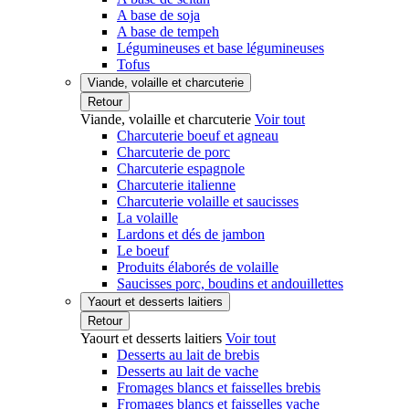
A base de soja
A base de tempeh
Légumineuses et base légumineuses
Tofus
Viande, volaille et charcuterie
Retour
Viande, volaille et charcuterie
Voir tout
Charcuterie boeuf et agneau
Charcuterie de porc
Charcuterie espagnole
Charcuterie italienne
Charcuterie volaille et saucisses
La volaille
Lardons et dés de jambon
Le boeuf
Produits élaborés de volaille
Saucisses porc, boudins et andouillettes
Yaourt et desserts laitiers
Retour
Yaourt et desserts laitiers
Voir tout
Desserts au lait de brebis
Desserts au lait de vache
Fromages blancs et faisselles brebis
Fromages blancs et faisselles vache